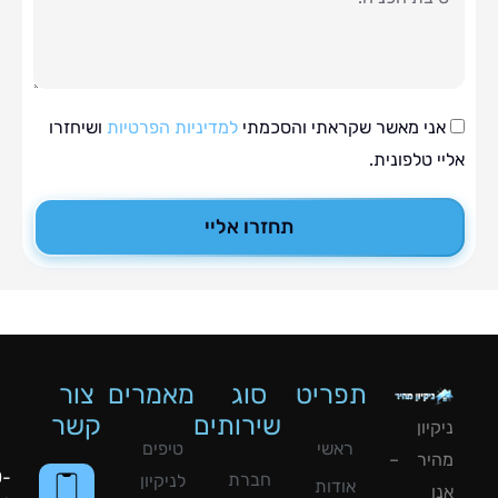
י מאשר שקראתי והסכמתי
למדיניות הפרטיות
ושיחזרו
טלפונית.
תחזרו אליי
תפריט
סוג
מאמרים
צור
שירותים
קשר
ון
ראשי
טיפים
יר –
050-
חברת
לניקיון
אודות