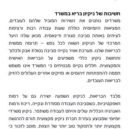
ות של ניקיון בריא במשרד
ים נותנים את השירות המוביל שלהם לעובדים.
אות היומיומית כוללת שעות עבודה רבות ורציפות
ים באותה סביבה סגורה ודינאמית. מכאן עולה היעד
זי של הניקיון השווה לכל נפש – תרומה ממשית
אות שלנו. מערכת אוויר נקייה סביבה נטולת אבק ולכלוך
שת ניקיון כללי משפיעים על הבריאות האישית
צועית. חללים נקיים מבטיחים כי המשרד אינו משמש
 להתפתחות זיהומים או מזיקים אחרים העלולים להזיק
אות העובדים.
 הבריאות, לניקיון השפעה ישירה גם על רמות
טיביות. כשסביבת העבודה מסודרת ונקייה, ריכוז ורמות
גיה הכללית עולים והיחס לעבודה משתפר. ניקיון משרדי
ומי שמבוצע בעזרת חברת ניקיון מקצועית תורם להרגשה
עית יותר ולתפקוד טוב יותר של הצוות. מוטב לזכור כי