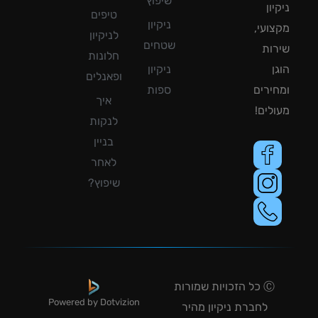
שיפוץ
ון
טיפים
ניקיון
ועי,
לניקיון
שטחים
ות
חלונות
ן
ניקיון
ופאנלים
ירים
ספות
איך
לים!
לנקות
בניין
לאחר
שיפוץ?
Ⓒ כל הזכויות שמורות
Powered by Dotvizion
לחברת ניקיון מהיר