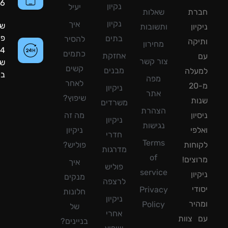
8090056
נקיון
יעיל
רת
שאלות
נקיון
איך
שעות
ון
ותשובות
פעילות:
בתים
להסיר
קה
מחירון
24
כתמים
אחזקת
צור קשר
שעות
קשים
מבנים
עלה
ביממה!
מפה
לאחר
מ-20
ניקיון
אתר
שיפוץ?
ת
משרדים
הצהרת
ון
מה זה
ניקיון
נגישות
פי
ניקיון
חדרי
Terms
חות
פוליש?
מדרגות
of
צים!
איך
פוליש
service
ון
מנקים
לרצפה
די
Privacy
חלונות
ניקיון
יר
Policy
של
אחרי
צוות
בניינים?