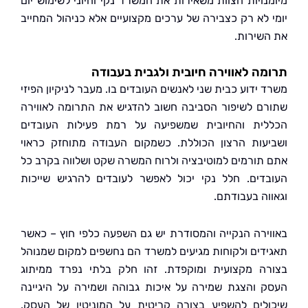
נויות הצוות משאירות את המשרד נקי וחיוני לשימוש יום
 לא רק כצבירה של ערכים מקצועיים אלא כניהול המחייב
שירות.
ה לאווירה חיובית ולגבית בעבודה
ידוע כבית שני לאנשים העובדים בו. מעבר לניקיון הפיזי
ם לשיפור הסביבה חשוב להדגיש את התרומה לאווירה
ית והחיובית שמשפיעה על רמת פעילות העובדים
עות הרצון הכוללת. כשמקום העבודה מתוחזק כראוי
תורמים למוטיבציה ולרוח המשרה שקט ושלווה בקרב כל
דים. חלל נקי יכול לאפשר לעובדים להרגיש שייכות
וה בעבודתם.
ירה הנקייה והמסודרת יש גם השפעה כלפי חוץ – כאשר
דים ולקוחות מגיעים למשרד הם נחשפים למקום שמנוהל
ה מקצועית ומוקפדת. זהו חלק בלתי נפרד ממיתוג
 והצגת שמירה על איכות גבוהה ושמירה על היגיינה
לים להשפיע בצורה קריטית על המוניטין של העסק.