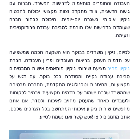
דה והחומרים מותאמות לדרישות המשרד. חברות עם
 חדשנית, ציוד מתקדם וצוות מקצועי יכולות להבטיח
ון איכותי בשגרה יום-יומית. היכולת לבחור חברה
דת בדרישות אלו תורמת לסביבת עבודה פרודוקטיבית
ה.
ם, ניקיון משרדים בבוקר הוא השקעה חכמה שמשפיעה
דמית העסק, בריאות העובדים ופריון העבודה. חברת
ן מהיר
מציעה שירותי ניקיון מותאמים אישית המבטיחים
ת עבודה נקייה ומסודרת בכל בוקר. עם דגש על
עיות, מהימנות וטכנולוגיה מתקדמת, החברה מבטיחה
רד שלכם ישמור על תדמית מקצועית ויבהיר ללקוחות
בדים כאחד שהעסק מחויב לאיכות ולסדר. אם אתם
ים שירות ניקיון איכותי המתחשב בכל הצרכים שלכם,
ם ליצו മാർ קשר ואנו נשמח לסייע.