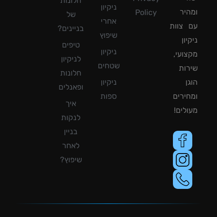
חלונות
ניקיון
יר
Policy
של
אחרי
צוות
בניינים?
שיפוץ
ון
טיפים
ניקיון
ועי,
לניקיון
שטחים
ות
חלונות
ן
ניקיון
ופאנלים
ירים
ספות
איך
לים!
לנקות
בניין
לאחר
שיפוץ?