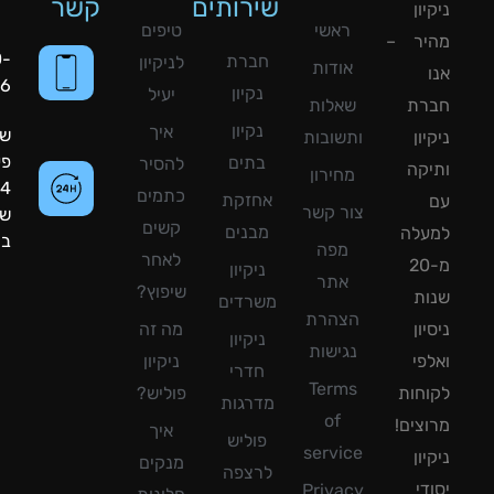
שירותים
קשר
ון
ראשי
טיפים
יר –
050-
חברת
לניקיון
אודות
8090056
נקיון
יעיל
רת
שאלות
נקיון
איך
שעות
ון
ותשובות
פעילות:
בתים
להסיר
קה
מחירון
24
כתמים
אחזקת
צור קשר
שעות
קשים
מבנים
עלה
ביממה!
מפה
לאחר
מ-20
ניקיון
אתר
שיפוץ?
ת
משרדים
הצהרת
ון
מה זה
ניקיון
נגישות
פי
ניקיון
חדרי
Terms
חות
פוליש?
מדרגות
of
צים!
איך
פוליש
service
ון
מנקים
לרצפה
די
Privacy