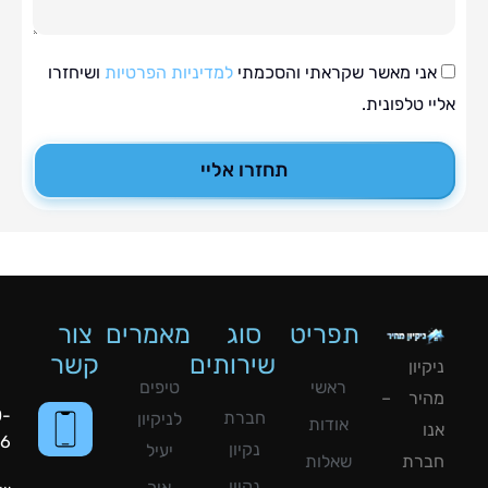
י מאשר שקראתי והסכמתי
למדיניות הפרטיות
ושיחזרו
טלפונית.
תחזרו אליי
תפריט
סוג
מאמרים
צור
שירותים
קשר
ון
ראשי
טיפים
יר –
050-
חברת
לניקיון
אודות
8090056
נקיון
יעיל
רת
שאלות
נקיון
איך