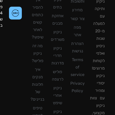
שעות
ון
ותשובות
פעילות:
בתים
להסיר
קה
מחירון
24
כתמים
אחזקת
צור קשר
שעות
קשים
מבנים
עלה
ביממה!
מפה
לאחר
מ-20
ניקיון
אתר
שיפוץ?
ת
משרדים
הצהרת
ון
מה זה
ניקיון
נגישות
פי
ניקיון
חדרי
Terms
חות
פוליש?
מדרגות
of
צים!
איך
פוליש
service
ון
מנקים
לרצפה
די
Privacy
חלונות
ניקיון
יר
Policy
של
אחרי
צוות
בניינים?
שיפוץ
ון
טיפים
ניקיון
ועי,