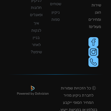
לניקיון
שטחים
ות
חלונות
ן
ניקיון
ופאנלים
ירים
ספות
איך
לים!
לנקות
בניין
לאחר
שיפוץ?
Ⓒ כל הזכויות שמורות
Powered by Dotvizion
לחברת ניקיון מהיר
המחיר הסופי ייקבע
טלפון או בפגישת ייעוץ.