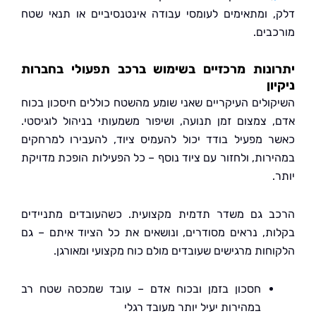
 ומתאימים לעומסי עבודה אינטנסיביים או תנאי שטח
בים.
ונות מרכזיים בשימוש ברכב תפעולי בחברות
ן
ולים העיקריים שאני שומע מהשטח כוללים חיסכון בכוח
 צמצום זמן תנועה, ושיפור משמעותי בניהול לוגיסטי.
 מפעיל בודד יכול להעמיס ציוד, להעבירו למרחקים
רות, ולחזור עם ציוד נוסף – כל הפעילות הופכת מדויקת
 גם משדר תדמית מקצועית. כשהעובדים מתניידים
ת, נראים מסודרים, ונושאים את כל הציוד איתם – גם
חות מרגישים שעובדים מולם כוח מקצועי ומאורגן.
חסכון בזמן ובכוח אדם – עובד שמכסה שטח רב
במהירות יעיל יותר מעובד רגלי