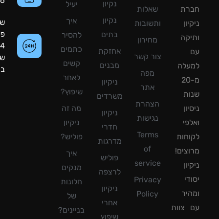
8090056
נקיון
יעיל
רת
שאלות
נקיון
איך
שעות
ון
ותשובות
פעילות:
בתים
להסיר
קה
מחירון
24
כתמים
אחזקת
צור קשר
שעות
קשים
מבנים
עלה
ביממה!
מפה
לאחר
מ-20
ניקיון
אתר
שיפוץ?
ת
משרדים
הצהרת
ון
מה זה
ניקיון
נגישות
פי
ניקיון
חדרי
Terms
חות
פוליש?
מדרגות
of
צים!
איך
פוליש
service
ון
מנקים
לרצפה
די
Privacy
חלונות
ניקיון
יר
Policy
של
אחרי
צוות
בניינים?
שיפוץ