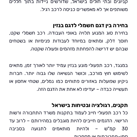
נים ובתי חולים בישראל, שדורשים ניידות בתוך חללים
פים אך לא מאפשרים כניסה לרכב רגיל.
ה בין דגם חשמלי לדגם בנזין
ת סוג המנוע תלויה באופי העבודה. רכב חשמלי שקט,
 דלק, ומתאים במיוחד לעבודות פנימיות או בשטחים
 יש דרישה להפחתת מזהמים ופעולה שקטה.
ד, רכב תפעולי מונע בנזין עמיד יותר לאורך זמן, מתאים
וש חוץ מורכב, וכושר הנשיאה שלו גבוה יותר. חברות
ון שפועלות באזורים פתוחים כמו נמלים, שטחי אחסון או
יה כבדה – יעדיפו לא אחת את הדגם הזה.
ם, רגולציה ובטיחות בישראל
כב תפעולי חייב לעמוד בתקנות משרד התחבורה ורשות
וי. הדגמים חייבים להיות מוגבלים במהירותם – לרוב עד
3 קמ"ש – ולהיות מותאמים לתנועה בסביבה
תחבורתית או מסחרית.