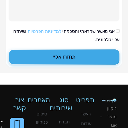
י מאשר שקראתי והסכמתי
למדיניות הפרטיות
ושיחזרו
טלפונית.
תחזרו אליי
תפריט
סוג
מאמרים
צור
שירותים
קשר
ון
ראשי
טיפים
יר –
050-
חברת
לניקיון
אודות