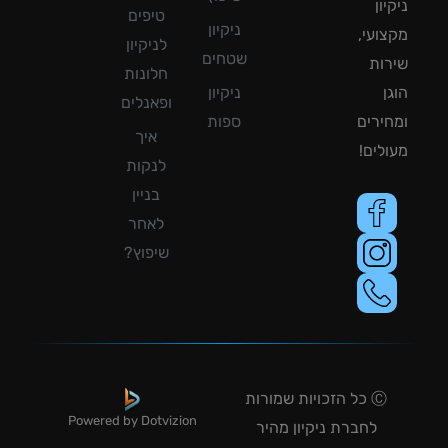
ון
טיפים
ניקיון
ועי,
לניקיון
שטחים
ות
חלונות
ן
ניקיון
ופאנלים
ירים
ספות
איך
לים!
לנקות
בניין
לאחר
שיפוץ?
Ⓒ כל הזכויות שמורות
Powered by Dotvizion
לחברת ניקיון מהיר