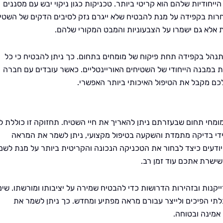
חודיות שלהם הוא קריטי ביותר. טכניקות כגון ניקוי יבש עם מסננים
בחרות בקפידה על מנת להבטיח שלא ייגרם נזק לסיבים הדקים של השטי
ות אלא גם ישמרו על הצבעוניות והמבט המקורי שלהם.
תנהל בקפידה תחת פיקוח של מומחים בתחום. כך ניתן להבטיח כי כל
 במבנה הייחודי של השטיחים האוריינטליים. כאשר עובדים עם חברה
כם מקבל את הטיפול האיכותי ביותר האפשרי.
ומחי תחום שבעזרתם ניתן להאריך את חיי השטיח. תחזוקה זו כוללת ל
 ידי בדיקה מתמדת והשקעה בטיפול מקצועי, ניתן לשמר את המראה
 יודעים כיצד לבחור את הטכניקה הנכונה והקריטית ביותר על מנת לשמ
שישרת אתכם עוד זמן רב.
יקנות ובזהירות הדרושות כדי להבטיח שמירה על יציבותו ומורשתו. שימ
לתי הפיכים ולייצר עבורם מראה מפתיע ומחדש. כך ניתן לשמר את
אמינה ובטוחה.