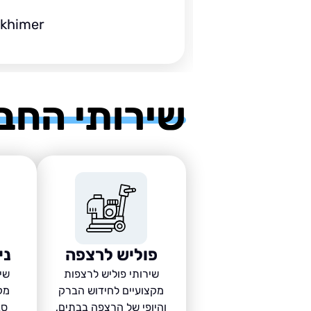
ckhimer
שירותי החב
פוליש לרצפה
ני
שירותי פוליש לרצפות
שיר
מקצועיים לחידוש הברק
מק
והיופי של הרצפה בבתים,
סב