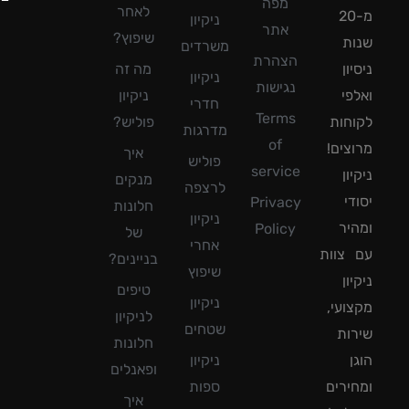
מפה
לאחר
מ-20
ניקיון
אתר
שיפוץ?
ת
משרדים
הצהרת
ון
מה זה
ניקיון
נגישות
פי
ניקיון
חדרי
Terms
חות
פוליש?
מדרגות
of
צים!
איך
פוליש
service
ון
מנקים
לרצפה
די
Privacy
חלונות
ניקיון
יר
Policy
של
אחרי
צוות
בניינים?
שיפוץ
ון
טיפים
ניקיון
ועי,
לניקיון
שטחים
ות
חלונות
ן
ניקיון
ופאנלים
ירים
ספות
איך