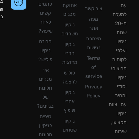
24
כתמים
אחזקת
צור קשר
שעות
קשים
מבנים
עלה
ביממה!
מפה
לאחר
מ-20
ניקיון
אתר
שיפוץ?
ת
משרדים
הצהרת
ון
מה זה
ניקיון
נגישות
פי
ניקיון
חדרי
Terms
חות
פוליש?
מדרגות
of
צים!
איך
פוליש
service
ון
מנקים
לרצפה
די
Privacy
חלונות
ניקיון
יר
Policy
של
אחרי
צוות
בניינים?
שיפוץ
ון
טיפים
ניקיון
ועי,
לניקיון
שטחים
ות
חלונות