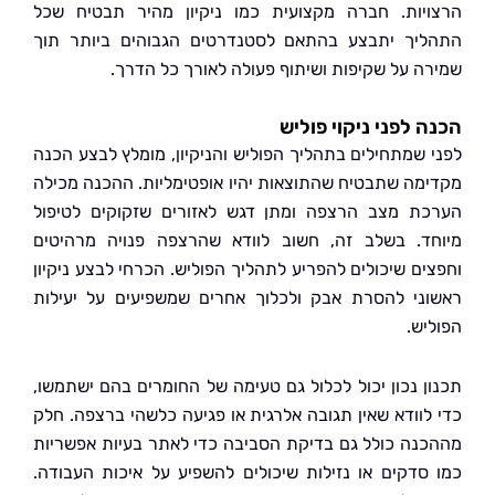
יות. חברה מקצועית כמו ניקיון מהיר תבטיח שכל
יך יתבצע בהתאם לסטנדרטים הגבוהים ביותר תוך
ה על שקיפות ושיתוף פעולה לאורך כל הדרך.
 לפני ניקוי פוליש
 שמתחילים בתהליך הפוליש והניקיון, מומלץ לבצע הכנה
מה שתבטיח שהתוצאות יהיו אופטימליות. ההכנה מכילה
ת מצב הרצפה ומתן דגש לאזורים שזקוקים לטיפול
ד. בשלב זה, חשוב לוודא שהרצפה פנויה מרהיטים
ים שיכולים להפריע לתהליך הפוליש. הכרחי לבצע ניקיון
ני להסרת אבק ולכלוך אחרים שמשפיעים על יעילות
יש.
ן נכון יכול לכלול גם טעימה של החומרים בהם ישתמשו,
לוודא שאין תגובה אלרגית או פגיעה כלשהי ברצפה. חלק
נה כולל גם בדיקת הסביבה כדי לאתר בעיות אפשריות
סדקים או נזילות שיכולים להשפיע על איכות העבודה.