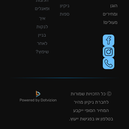
חלונות
ן
ניקיון
ופאנלים
ירים
ספות
איך
לים!
לנקות
בניין
לאחר
שיפוץ?
Ⓒ כל הזכויות שמורות
Powered by Dotvizion
לחברת ניקיון מהיר
המחיר הסופי ייקבע
טלפון או בפגישת ייעוץ.