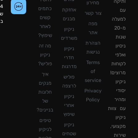
קה
מחירון
24
כתמים
אחזקת
צור קשר
שעות
קשים
מבנים
עלה
ביממה!
מפה
לאחר
מ-20
ניקיון
אתר
שיפוץ?
ת
משרדים
הצהרת
ון
מה זה
ניקיון
נגישות
פי
ניקיון
חדרי
Terms
חות
פוליש?
מדרגות
of
צים!
איך
פוליש
service
ון
מנקים
לרצפה
די
Privacy
חלונות
ניקיון
יר
Policy
של
אחרי
צוות
בניינים?
שיפוץ
ון
טיפים
ניקיון
ועי,
לניקיון
שטחים
ות