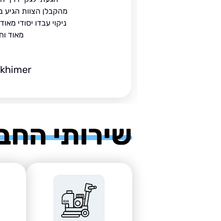
הים.
מהקבלן הצוות הגיע ב
 בעל
ניקוי עבדו יסודי מאו
מאוד וח
ckhimer
שירותי החב