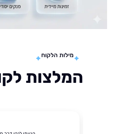
מילות הלקוח
המלצות לקוח
ית
הגעתי לגקי דרך ח