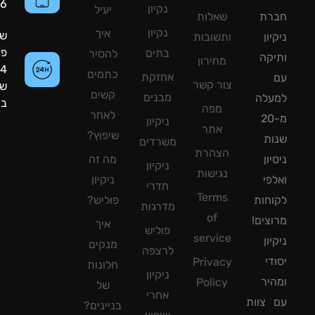
8090056
נקיון
יעיל
רת
שאלות
נקיון
איך
שעות
ון
ותשובות
פעילות:
בתים
להסיר
קה
מחירון
24
כתמים
אחזקת
צור קשר
שעות
קשים
מבנים
עלה
ביממה!
מפה
לאחר
מ-20
ניקיון
אתר
שיפוץ?
ת
משרדים
הצהרת
ון
מה זה
ניקיון
נגישות
פי
ניקיון
חדרי
Terms
חות
פוליש?
מדרגות
of
צים!
איך
פוליש
service
ון
מנקים
לרצפה
די
Privacy
חלונות
ניקיון
יר
Policy
של
אחרי
צוות
בניינים?