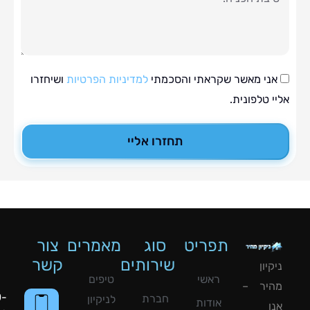
י מאשר שקראתי והסכמתי
למדיניות הפרטיות
ושיחזרו
טלפונית.
תחזרו אליי
תפריט
סוג
מאמרים
צור
שירותים
קשר
ון
ראשי
טיפים
יר –
050-
חברת
לניקיון
אודות