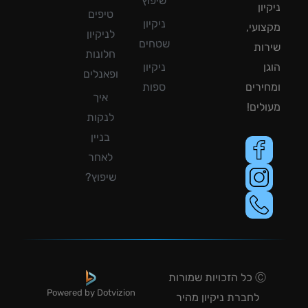
שיפוץ
ון
טיפים
ניקיון
ועי,
לניקיון
שטחים
ות
חלונות
ן
ניקיון
ופאנלים
ירים
ספות
איך
לים!
לנקות
בניין
לאחר
שיפוץ?
Ⓒ כל הזכויות שמורות
Powered by Dotvizion
לחברת ניקיון מהיר