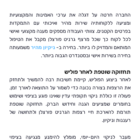
ה חרטה על דגלה את ערכי האמינות והמקצועיות
עה ללקוחותיה שירות מהיר ואיכותי עם התמקדות
ים הקטנים. צוותי העבודה מספקים מענה מקצועי ואישי
לקוח כך שכל מרצף גרניט פורצלן מקבל את הטיפול
אם והמדויק לו ביותר. בחירה ב-
ניקיון מהיר
משמעותה
ה בשירות אישי ובסטנדרט הגבוה ביותר.
קה שוטפת לאחר פוליש
 ביצוע הפוליש, קיימת חשיבות רבה להמשיך ולתחזק
רצפות בצורה נכונה כדי לשמור על התוצאה לאורך זמן.
 זו כוללת ניקוי תקופתי עדין שאינו פוגע בציפוי ושימוש
רים שמציעים הגנה וחידוש הברק. תחזוקה שוטפת
ת להארכת חיי רצפות הגרניט פורצלן ולתחושה של
ת וניקיון.
 לניקוי היום-יומי, מומלץ להימנע מנגיעה בציפוי