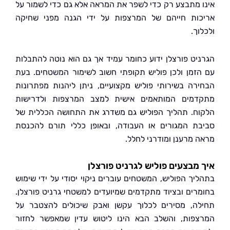
 מתבצע רק כדי לשפר את המראה אלא גם כדי לשמור על
ות חייהם של המרצפות על ידי הגנה מפני שחיקה
ך.
יט פורצלן ידוע כחומר עמיד אך גם הוא נוטה להתבלות
זמן ולכן פוליש תקופתי חשוב לשימור המשטחים. בעת
רה בשירותי פוליש מקצועיים, ניתן ליהנות מפתרונות
מים המותאמים אישית למצב המרצפות ולדרישות
ח. תהליך הפוליש גם משדרג את התחושה הכללית של
ת המגורים או העבודה, ובאופן כללי תורם להכנסת
 מרענן ומודרני לחלל.
מבצעים פוליש לגרניט פורצלן
יך הפוליש, המשטחים עוברים ניקוי יסודי על ידי שימוש
רים ובציוד מתקדמים שמיועדים למשטחי גרניט פורצלן.
ה, מסירים לכלוך עקשן ואבק שיכולים להצטבר על
פות, והשלב הבא הינו ליטוש עדין שמאפשר לחזור