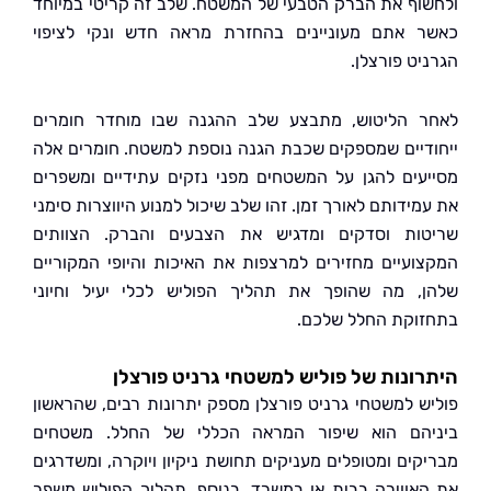
וף את הברק הטבעי של המשטח. שלב זה קריטי במיוחד
 אתם מעוניינים בהחזרת מראה חדש ונקי לציפוי
יט פורצלן.
 הליטוש, מתבצע שלב ההגנה שבו מוחדר חומרים
דיים שמספקים שכבת הגנה נוספת למשטח. חומרים אלה
עים להגן על המשטחים מפני נזקים עתידיים ומשפרים
ידותם לאורך זמן. זהו שלב שיכול למנוע היווצרות סימני
ות וסדקים ומדגיש את הצבעים והברק. הצוותים
ועיים מחזירים למרצפות את האיכות והיופי המקוריים
, מה שהופך את תהליך הפוליש לכלי יעיל וחיוני
וקת החלל שלכם.
ונות של פוליש למשטחי גרניט פורצלן
ש למשטחי גרניט פורצלן מספק יתרונות רבים, שהראשון
הם הוא שיפור המראה הכללי של החלל. משטחים
קים ומטופלים מעניקים תחושת ניקיון ויוקרה, ומשדרגים
אווירה בבית או במשרד. בנוסף, תהליך הפוליש משפר