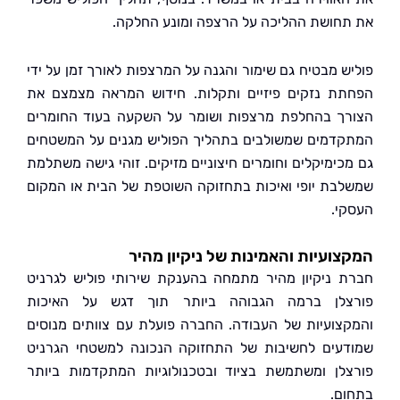
חושת ההליכה על הרצפה ומונע החלקה.
ש מבטיח גם שימור והגנה על המרצפות לאורך זמן על ידי
ת נזקים פיזיים ותקלות. חידוש המראה מצמצם את
ך בהחלפת מרצפות ושומר על השקעה בעוד החומרים
דמים שמשולבים בתהליך הפוליש מגנים על המשטחים
כימיקלים וחומרים חיצוניים מזיקים. זוהי גישה משתלמת
בת יופי ואיכות בתחזוקה השוטפת של הבית או המקום
י.
ועיות והאמינות של ניקיון מהיר
 ניקיון מהיר מתמחה בהענקת שירותי פוליש לגרניט
לן ברמה הגבוהה ביותר תוך דגש על האיכות
צועיות של העבודה. החברה פועלת עם צוותים מנוסים
עים לחשיבות של התחזוקה הנכונה למשטחי הגרניט
לן ומשתמשת בציוד ובטכנולוגיות המתקדמות ביותר
ם.