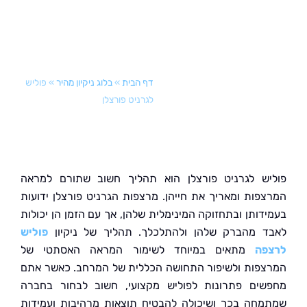
דף הבית
»
בלוג ניקיון מהיר
»
פוליש
לגרניט פורצלן
ש לגרניט פורצלן הוא תהליך חשוב שתורם למראה
פות ומאריך את חייהן. מרצפות הגרניט פורצלן ידועות
דותן ובתחזוקה המינימלית שלהן, אך עם הזמן הן יכולות
 מהברק שלהן ולהתלכלך. תהליך של ניקיון
פוליש
ה
מתאים במיוחד לשימור המראה האסתטי של
פות ולשיפור התחושה הכללית של המרחב. כאשר אתם
ים פתרונות לפוליש מקצועי, חשוב לבחור בחברה
חה בכך ושיכולה להבטיח תוצאות מרהיבות ועמידות