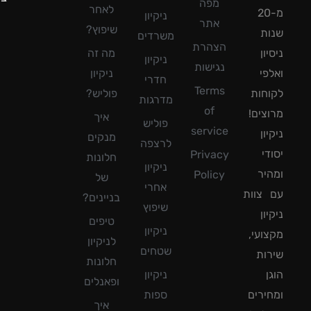
מפה
לאחר
מ-20
ניקיון
אתר
שיפוץ?
ת
משרדים
הצהרת
ון
מה זה
ניקיון
נגישות
פי
ניקיון
חדרי
Terms
חות
פוליש?
מדרגות
of
צים!
איך
פוליש
service
ון
מנקים
לרצפה
די
Privacy
חלונות
ניקיון
יר
Policy
של
אחרי
צוות
בניינים?
שיפוץ
ון
טיפים
ניקיון
ועי,
לניקיון
שטחים
ות
חלונות
ן
ניקיון
ופאנלים
ירים
ספות
איך