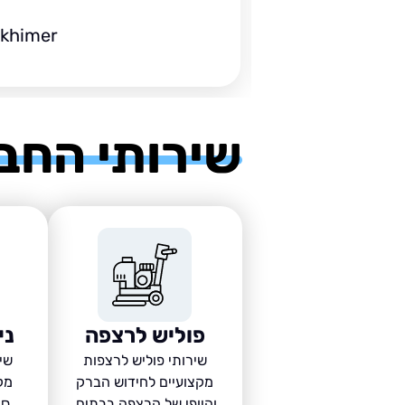
ckhimer
שירותי החב
פוליש לרצפה
ני
שירותי פוליש לרצפות
שיר
מקצועיים לחידוש הברק
מק
והיופי של הרצפה בבתים,
סב