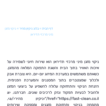
דף הבית
»
בלוג ניקיון מהיר
»
ניקוי מזגן
מיני מרכזי תדיראן
י מזגן מיני מרכזי תדיראן הוא שירות חיוני לשמירה על
ת האוויר בתוך הבית והשגת התפוקה המלאה מהמזגן.
ם משתמשים במערכת המיזוג יום-יום, היא צוברת אבק
וך שמצטברים בתוך המסננים והמערכת הפנימית.
ת הניקוי והתחזוקה עלולה להשפיע על ביצועי המזגן
ולהוביל לבעיות תפקוד ונזק לרכיבים שונים. חברתנו, ‹a
href="https://fast-clean.co.il/"›ניקיון מהיר‹/a›,
ה בניקוי ותחזוקת מזגנים ומספקת שירותים