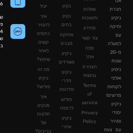
8090056
נקיון
יעיל
רת
שאלות
נקיון
איך
שעות
ון
ותשובות
פעילות:
בתים
להסיר
קה
מחירון
24
כתמים
אחזקת
צור קשר
שעות
קשים
מבנים
עלה
ביממה!
מפה
לאחר
מ-20
ניקיון
אתר
שיפוץ?
ת
משרדים
הצהרת
ון
מה זה
ניקיון
נגישות
פי
ניקיון
חדרי
Terms
חות
פוליש?
מדרגות
of
צים!
איך
פוליש
service
ון
מנקים
לרצפה
די
Privacy
חלונות
ניקיון
יר
Policy
של
אחרי
צוות
בניינים?