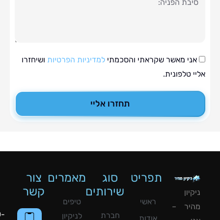
ה
י מאשר שקראתי והסכמתי
למדיניות הפרטיות
ושיחזרו
טלפונית.
תחזרו אליי
תפריט
סוג
מאמרים
צור
שירותים
קשר
ון
ראשי
טיפים
יר –
050-
חברת
לניקיון
אודות