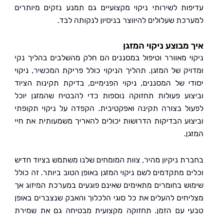
ות לשירותי ניקוי מקצועיים גם תמנע נזקים מיותרים
כת שעלולים להיווצר בניסיון לנקותה לבד.
מבוצע ניקוי המזגן
י מאוורר וטיפול במסננים הם חלק מהשלבים בהליך נקי
יק של המזגן. תהליך הניקוי כולל פריקת המכשיר, ניקוי
י של המסננים, ניקוי הפנימיים, בדיקת תקינות הציוד
וע פעולות תחזוקה נוספות כדי להבטיח שהמזגן יוכל
ל בצורה תקינה ואפקטיבית. הקפדה על ניקוי תקופתי
וע הבדיקות הדרושות יכולים להאריך משמעותית את חיי
.
ת ניקיון מהיר, צוות המומחים שלנו משתמש בציוד חדיש
ם מתקדמים לשם ניקוי המזגן באופן הטוב ביותר. זה כולל
ש בחומרים מתאימים שאינם פוגעים במערכת המיזוג אך
חים להעלים את כל סוגי הלכלוך והאבק שנצברים באופן
 עם הזמן. תחזוקה מקצועית מבטיחה גם את שמירת