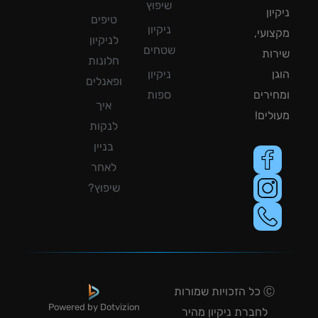
שיפוץ
ון
טיפים
ניקיון
ועי,
לניקיון
שטחים
ות
חלונות
ן
ניקיון
ופאנלים
ירים
ספות
איך
לים!
לנקות
בניין
לאחר
שיפוץ?
Ⓒ כל הזכויות שמורות
Powered by Dotvizion
לחברת ניקיון מהיר