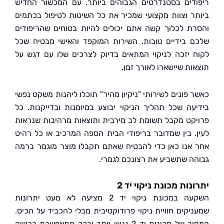
דים בסטנדרטים הגבוהים ביותר. עם המכשור החדיש
ר וצוות מקצועי שמכיר את כל השיטות לטיפול בכתמים
ת לכלוך קשה אתם יכולים להיות בטוחים שהריפודים
 בידיים טובות. השירות המוקפד והאישי מבטיח שכל
 יזכה לניקוי המתאים בדיוק לצרכים שלו עם דגש על
ות שיישארו לאורך זמן.
 פונים לשירותי "ניקיון מהיר" תוכלו ליהנות משקט נפשי
עה שכל תהליך הניקוי יבוצע במיומנות ובדייקנות. כל
קט מקבל תשומת לב מירבית ותוצאות מרהיבות שנראות
. בין שמדובר בריפודי הבית הספה המרכיב או כל רהיט
אנו כאן כדי להבטיח שאתם תקבלו מוצר מוגמר ברמה
ה שתשביע את רצונכם לגמרי.
נות מכונת ניקוי יד 2
השקעה במכונת ניקוי יד 2 מציעה לא מעט יתרונות
יקים חוויית ניקוי פרודוקטיבית מבלי להכביד על הכיס.
המחיר של מכונות יד 2 נגיש יותר ובכך מתאפשרת רכישה