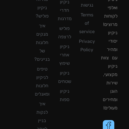
ניקיון
נגישות
פי
ניקיון
חדרי
Terms
חות
פוליש?
מדרגות
of
צים!
איך
פוליש
service
ון
מנקים
לרצפה
די
Privacy
חלונות
ניקיון
יר
Policy
של
אחרי
צוות
בניינים?
שיפוץ
ון
טיפים
ניקיון
ועי,
לניקיון
שטחים
ות
חלונות
ן
ניקיון
ופאנלים
ירים
ספות
איך
לים!
לנקות
בניין
לאחר