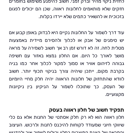
ת ניקוי מהיר וברק זמני. חשוב להימנע משימוש בחומרים
ם שלא מותאמים לחלונות ראווה, שכן הם יכולים לפגום
כית או להשאיר כתמים שלא יירדו בקלות.
דרך לשמור על החלונות נקיים היא לבדוק באופן קבוע אם
ימנים של אבק או לכלוך ולהסירם מיידית באמצעות
ת לחה. זה לא דורש זמן רב אך חשוב לשמירה על מראה
 לאורך כל היום. אם החלון נמצא באזור עם חשיפה
ה לזיהום אוויר או סמוך למקור לכלוך אחר כמו בניה
ת מקום, ייתכן שיהיה צורך בניקוי תכוף יותר. חשוב
א שהתחזוק של חלונות הראווה יהיה חלק מחיי היומיום
עסק, כך שתוכלו לשמור על הניקיון בין ניקיונות
עיים.
ד חשוב של חלון ראווה בעסק
 ראווה הוא לא רק חלק אסתטי של החנות אלא גם כלי
קי חיוני שמעודד לקוחות להיכנס לחנות ולרכוש. העיצוב
אה של הצגת המוצרים בחלון יכולים לשפוך אור ולהדגיש