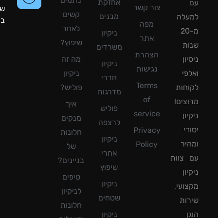
כתמים
אחזקת
צור קשר
שעות
קשים
מבנים
עלה
ביממה!
מפה
לאחר
מ-20
ניקיון
אתר
שיפוץ?
ת
משרדים
הצהרת
ון
מה זה
ניקיון
נגישות
פי
ניקיון
חדרי
Terms
חות
פוליש?
מדרגות
of
צים!
איך
פוליש
service
ון
מנקים
לרצפה
די
Privacy
חלונות
ניקיון
יר
Policy
של
אחרי
צוות
בניינים?
שיפוץ
ון
טיפים
ניקיון
ועי,
לניקיון
שטחים
ות
חלונות
ן
ניקיון