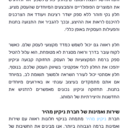
מוצרים הפופולריים והמבצעים המיוחדים שהעסק מציע.
 נקי וזוהר ללא ספק ישדר רצינות ויעודד את הצרכנים
נס לראות את ההיצע, ובכך להגביר את התנועה בחנות
ילות העסקית באופן כללי.
 ראווה גם יכול לשמש כמדד מקצועי לעסק שלם. כאשר
 עובר בדרך ורואה מסגרת לא מטופחת, הוא עלול להטיל
ברמת המקצועיות של העסק. תחזוקה קבועה וניקיון
ו את החלון לכלי אפקטיבי בשיווק העסק שלכם. בנוסף,
 אסתטי יכול לעורר השראה ולמשוך תשומת לב, במיוחד
תם מתמקדים בעיצוב עונתי או באירועים מיוחדים
ת. תחזוקה וניקיון נכונים מאפשרים להדגיש את
נות והיצירתיות של המותג.
ת ואמינות של חברת ניקיון מהיר
ת
ניקיון מהיר
מתמחה בניקוי חלונות ראווה עם שירות
נות ברמה הגבוהה ביותר. אנו מבינים את החשיבות של