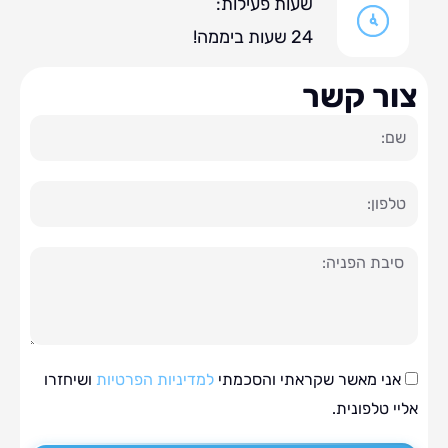
שעות פעילות:
24 שעות ביממה!
ר קשר
ה
י מאשר שקראתי והסכמתי
למדיניות הפרטיות
ושיחזרו
טלפונית.