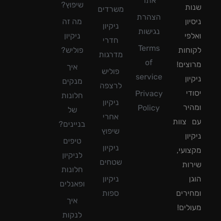
אתר
שיפוץ?
ת
משרדים
הצהרת
ון
מה זה
ניקיון
נגישות
פי
ניקיון
חדרי
Terms
חות
פוליש?
מדרגות
of
צים!
איך
פוליש
service
ון
מנקים
לרצפה
די
Privacy
חלונות
ניקיון
יר
Policy
של
אחרי
צוות
בניינים?
שיפוץ
ון
טיפים
ניקיון
ועי,
לניקיון
שטחים
ות
חלונות
ן
ניקיון
ופאנלים
ירים
ספות
איך
לים!
לנקות