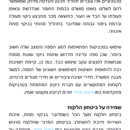
לוגיים אלו עוברים תהליך תכנון והנדסה מדויק שמאפשר
לשלוט באופן מושלם בכמות החומר שנדרשת ובאופן
תו על הבד או העור. כתוצאה מכך מתבצע ניקוי מעולה
ת גימור גבוהה שמדובר בתהליך מהותי בניקוי ספות
י.
ש בטכניקות המתאימות לסוג הספה והמצב שלה חשוב
ר, שכן ספה עדינה תדרוש שיטות ניקוי שונות מספה
פת לפגעים עקב שימוש כבד. כמו כן, קיימת חשיבות
להתאמת השיטות לשימושים השונים של הספה, למשל
 המשרד, חדרי ישיבה ציבוריים או חדרי מגורים פרטיים.
ות המתקשרים עם חברת ניקיון המתמחה בטכניקות
מות כמו
ניקיון מהיר
זוכים לניקיון מקצועי ואמין.
ה על ביטחון הלקוח
ון הלקוח מעל הכל כשמדובר בניקוי ספות, איכות
ות חייבת להשתלב בביטחון המרבי שהלקוח מרגיש
יך. חברת ניקוי מקצועית כמו
ניקיון מהיר
מקפידה על