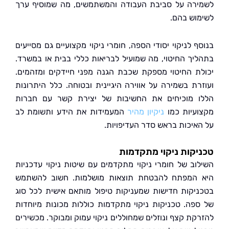
רה על סביבת העבודה והמשתמשים, מה שמוסיף ערך
וש בהם.
 לניקוי יסודי הספה, חומרי ניקוי מקצועיים גם מסייעים
יך החיטוי, מה שמועיל לבריאות כללי בבית או במשרד.
ת החיטוי מספקת שכבת הגנה מפני חיידקים ומזהמים.
רת בשמירה על אווירה היגיינית ובטוחה. כלל היתרונות
 מוכיחים את החשיבות של יצירת קשר עם חברות
עיות כמו
ניקיון מהיר
המעמידות את הידע ותשומת לב
איכות בראש סדר העדיפויות.
קות ניקוי מתקדמות
וב של חומרי ניקוי מתקדמים עם שיטות ניקוי עדכניות
המפתח להבטחת תוצאות מושלמות. חשוב להשתמש
יקות חדישות שמעניקות טיפול מותאם אישית לכל סוג
פה. טכניקות ניקוי מתקדמות כוללות מכונות מיוחדות
קת קצף ונוזלים שמחוללים ניקוי עמוק ומבוקר. מכשירים