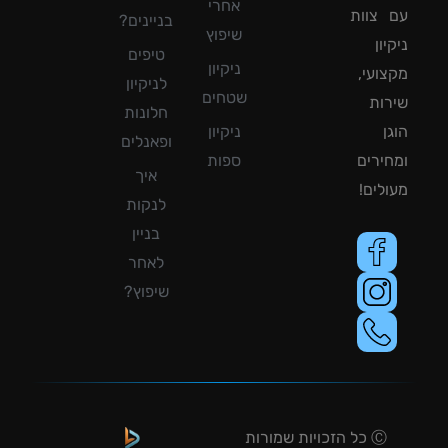
אחרי
צוות
בניינים?
שיפוץ
ון
טיפים
ניקיון
ועי,
לניקיון
שטחים
ות
חלונות
ן
ניקיון
ופאנלים
ירים
ספות
איך
לים!
לנקות
בניין
לאחר
שיפוץ?
Ⓒ כל הזכויות שמורות