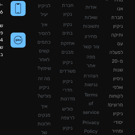
050-
חברת
לניקיון
אודות
8090056
נקיון
יעיל
רת
שאלות
נקיון
איך
שעות
ון
ותשובות
פעילות:
בתים
להסיר
קה
מחירון
24
כתמים
אחזקת
צור קשר
שעות
קשים
מבנים
עלה
ביממה!
מפה
לאחר
מ-20
ניקיון
אתר
שיפוץ?
ת
משרדים
הצהרת
ון
מה זה
ניקיון
נגישות
פי
ניקיון
חדרי
Terms
חות
פוליש?
מדרגות
of
צים!
איך
פוליש
service
ון
מנקים
לרצפה
די
Privacy
חלונות
ניקיון
יר
Policy
של