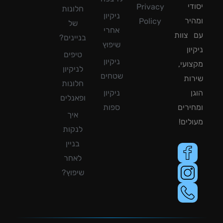
די
Privacy
חלונות
ניקיון
יר
Policy
של
אחרי
צוות
בניינים?
שיפוץ
ון
טיפים
ניקיון
ועי,
לניקיון
שטחים
ות
חלונות
ן
ניקיון
ופאנלים
ירים
ספות
איך
לים!
לנקות
בניין
לאחר
שיפוץ?