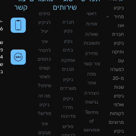
שירותים
קשר
ון
ראשי
טיפים
יר –
050-
חברת
לניקיון
אודות
8090056
נקיון
יעיל
רת
שאלות
נקיון
איך
שעות
ון
ותשובות
פעילות:
בתים
להסיר
קה
מחירון
24
כתמים
אחזקת
צור קשר
שעות
קשים
מבנים
עלה
ביממה!
מפה
לאחר
מ-20
ניקיון
אתר
שיפוץ?
ת
משרדים
הצהרת
ון
מה זה
ניקיון
נגישות
פי
ניקיון
חדרי
Terms
חות
פוליש?
מדרגות
of
צים!
איך
פוליש
service
ון
מנקים
לרצפה