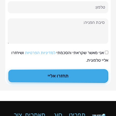
ה
י מאשר שקראתי והסכמתי
למדיניות הפרטיות
ושיחזרו
טלפונית.
תחזרו אליי
תפריט
סוג
מאמרים
צור