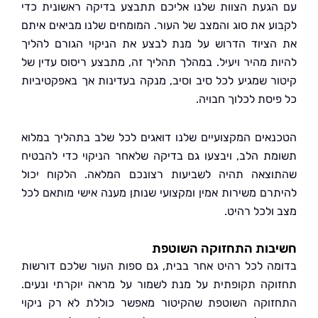
געת הצוות שלנו אליכם תתבצע בדיקה ראשונית כדי
ע את סוג והמצב של העור. המומחים שלנו מביאים איתם
ציוד הדרוש על מנת לבצע את הניקוי הגורם להליך
ת מהיר ויעיל. במהלך תהליך זה, מתבצע ריסוס עדין של
ר שמגיע לכל סיב וסיב, מנקה בעדינות אך באפקטיביות
יסת לכלוך חבויה.
אים המקצועיים שלנו דואגים לכל שלב בתהליך במלוא
ת הלב, ויבצעו גם בדיקה שלאחר הניקוי כדי להבטיח
צאה תהיה לשביעות רצונכם המלאה. הלקוח יכול
רם משירות אמין ומקצועי שנותן מענה אישי מותאם לכל
ולכל רהיט.
בות התחזוקה השוטפת
ה לכל רהיט אחר בבית, גם ספות העור שלכם דורשות
קה תקופתית על מנת לשמור על מראה יוקרתי ונעים.
וקה השוטפת שהקיטור מאפשר כוללת לא רק ניקוי