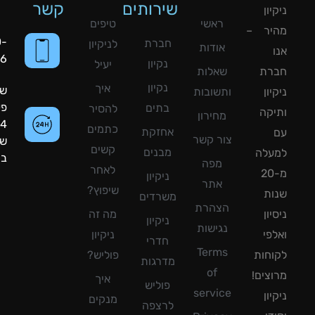
שירותים
קשר
ון
ראשי
טיפים
יר –
050-
חברת
לניקיון
אודות
8090056
נקיון
יעיל
רת
שאלות
נקיון
איך
שעות
ון
ותשובות
פעילות:
בתים
להסיר
קה
מחירון
24
כתמים
אחזקת
צור קשר
שעות
קשים
מבנים
עלה
ביממה!
מפה
לאחר
מ-20
ניקיון
אתר
שיפוץ?
ת
משרדים
הצהרת
ון
מה זה
ניקיון
נגישות
פי
ניקיון
חדרי
Terms
חות
פוליש?
מדרגות
of
צים!
איך
פוליש
service
ון
מנקים
לרצפה