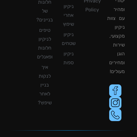
די
Privacy
חלונות
ניקיון
יר
Policy
של
אחרי
צוות
בניינים?
שיפוץ
ון
טיפים
ניקיון
ועי,
לניקיון
שטחים
ות
חלונות
ן
ניקיון
ופאנלים
ירים
ספות
איך
לים!
לנקות
בניין
לאחר
שיפוץ?