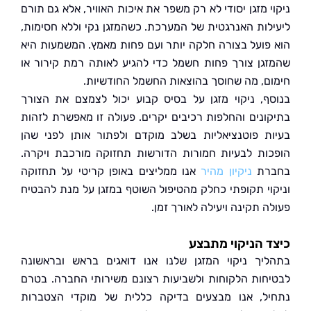
 מזגן יסודי לא רק משפר את איכות האוויר, אלא גם תורם
לות האנרגטית של המערכת. כשהמזגן נקי וללא חסימות,
פועל בצורה חלקה יותר ועם פחות מאמץ. המשמעות היא
גן צורך פחות חשמל כדי להגיע לאותה רמת קירור או
ם, מה שחוסך בהוצאות החשמל החודשיות.
ף, ניקוי מזגן על בסיס קבוע יכול לצמצם את הצורך
ונים והחלפות רכיבים יקרים. פעולה זו מאפשרת לזהות
ת פוטנציאליות בשלב מוקדם ולפתור אותן לפני שהן
ות לבעיות חמורות הדורשות תחזוקה מורכבת ויקרה.
רת
ניקיון מהיר
אנו ממליצים באופן קריטי על תחזוקה
וי תקופתי כחלק מהטיפול השוטף במזגן על מנת להבטיח
 תקינה ויעילה לאורך זמן.
 הניקוי מתבצע
יך ניקוי המזגן שלנו אנו דואגים בראש ובראשונה
חות הלקוחות ולשביעות רצונם משירותי החברה. בטרם
ל, אנו מבצעים בדיקה כללית של מוקדי הצטברות