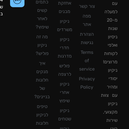
כתמים
אחזקת
צור קשר
שעות
קשים
מבנים
עלה
ביממה!
מפה
לאחר
מ-20
ניקיון
אתר
שיפוץ?
ת
משרדים
הצהרת
ון
מה זה
ניקיון
נגישות
פי
ניקיון
חדרי
Terms
חות
פוליש?
מדרגות
of
צים!
איך
פוליש
service
ון
מנקים
לרצפה
די
Privacy
חלונות
ניקיון
יר
Policy
של
אחרי
צוות
בניינים?
שיפוץ
ון
טיפים
ניקיון
ועי,
לניקיון
שטחים
ות
חלונות
ן
ניקיון