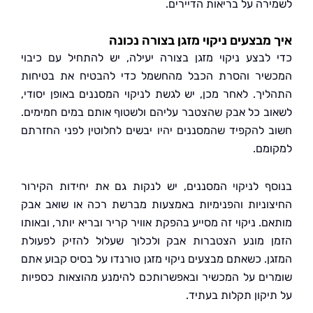
רה על בריאות הדיירים.
מבצעים ניקוי מזגן בצורה נכונה
לבצע ניקוי מזגן בצורה יעילה, יש להתחיל עם כיבוי
יר והסרת הכבל מהחשמל כדי להבטיח את בטיחות
יך. לאחר מכן, יש לגשת לניקוי המסננים באופן יסודי,
ב כל אבק שהצטבר עליהם ולשטוף אותם במים חמימים.
 להקפיד שהמסננים יהיו יבשים לחלוטין לפני החזרתם
מם.
ף לניקוי המסננים, יש לנקות גם את יחידות הקירור
וניות והפנימיות באמצעות מברשת רכה או שואב אבק
. ניקוי זה מסייע בהפקת אוויר קריר ובריא יותר, ובאותו
 מונע הצטברות אבק ולכלוך שעלול להזיק לפעולת
ן. כשאתם מבצעים ניקוי מזגן טורנדו על בסיס קבוע אתם
ים על המכשיר ובאפשרותכם להימנע מהוצאות כספיות
יקון תקלות בעתיד.