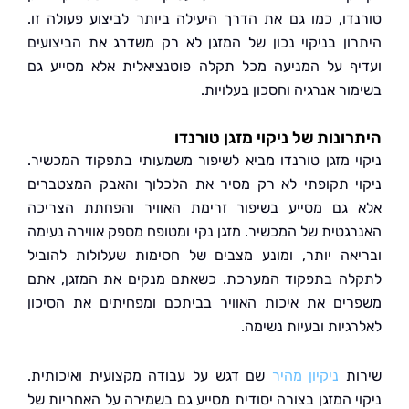
דו, כמו גם את הדרך היעילה ביותר לביצוע פעולה זו.
ון בניקוי נכון של המזגן לא רק משדרג את הביצועים
ף על המניעה מכל תקלה פוטנציאלית אלא מסייע גם
ר אנרגיה וחסכון בעלויות.
ונות של ניקוי מזגן טורנדו
י מזגן טורנדו מביא לשיפור משמעותי בתפקוד המכשיר.
י תקופתי לא רק מסיר את הלכלוך והאבק המצטברים
גם מסייע בשיפור זרימת האוויר והפחתת הצריכה
גטית של המכשיר. מזגן נקי ומטופח מספק אווירה נעימה
אה יותר, ומונע מצבים של חסימות שעלולות להוביל
ה בתפקוד המערכת. כשאתם מנקים את המזגן, אתם
ים את איכות האוויר בביתכם ומפחיתים את הסיכון
גיות ובעיות נשימה.
ת
ניקיון מהיר
שם דגש על עבודה מקצועית ואיכותית.
י המזגן בצורה יסודית מסייע גם בשמירה על האחריות של