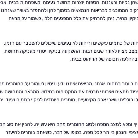
ן נקיות ורעננות, הספות יוצרות תחושה נעימה ומשפחתית בבית. אבל
ידקים המסוכנים לבריאות הנמצאים בסמוך להן ולהתפזר באוויר שאנחנו
יקיון מהיר, ניתן להרחיק את כלל המפגעים הללו, לשמור על מראה
 של כתמים עיקשים וריחות לא נעימים שיכולים להצטבר עם הזמן.
במצב מצוין לאורך שנים רבות. ההשקעה בניקיון יסודי מעניקה תחושת
בהחלפה תכופה של הריהוט בבית.
יותר בתחום. אנחנו מביאים איתנו ידע וניסיון לשמור על החומרים מ
בציוד מתאים ואיכותי מבטיח את המקסימום בחידוש המראה והתחושה ש
כוללים שואבי אבק מקצועיים, חומרים מיוחדים לניקוי כתמים וציוד ייב
יף ומלא למצב הספה ולסוג החומרים מהם היא עשויה. להבין את סוג הב
י והנכון ביותר לכל ספה. בסופו של דבר, כשאתם בוחרים להיעזר