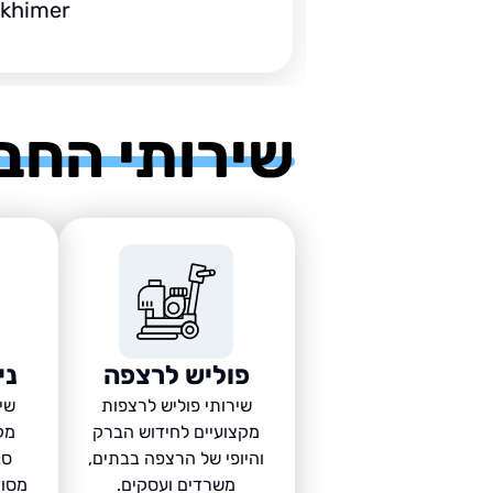
ckhimer
שירותי החב
פוליש לרצפה
ני
שירותי פוליש לרצפות
שיר
מקצועיים לחידוש הברק
מק
והיופי של הרצפה בבתים,
סב
משרדים ועסקים.
מסוד