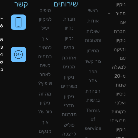
שירותים
קשר
ון
ראשי
טיפים
יר –
050-
חברת
לניקיון
אודות
8090056
נקיון
יעיל
רת
שאלות
נקיון
איך
שעות
ון
ותשובות
פעילות:
בתים
להסיר
קה
מחירון
24
כתמים
אחזקת
צור קשר
שעות
קשים
מבנים
עלה
ביממה!
מפה
לאחר
מ-20
ניקיון
אתר
שיפוץ?
ת
משרדים
הצהרת
ון
מה זה
ניקיון
נגישות
פי
ניקיון
חדרי
Terms
חות
פוליש?
מדרגות
of
צים!
איך
פוליש
service
ון
מנקים
לרצפה