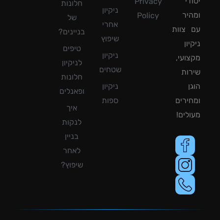
די
Privacy
חלונות
ניקיון
יר
Policy
של
אחרי
צוות
בניינים?
שיפוץ
ון
טיפים
ניקיון
ועי,
לניקיון
שטחים
ות
חלונות
ן
ניקיון
ופאנלים
ירים
ספות
איך
לים!
לנקות
בניין
לאחר
שיפוץ?