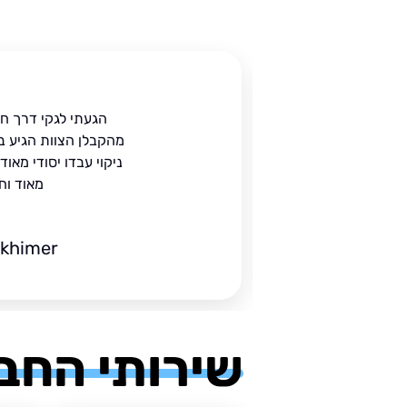
ית
הגעתי לגקי דרך ח
הים.
מהקבלן הצוות הגיע ב
 בעל
ניקוי עבדו יסודי מאו
מאוד וח
ckhimer
שירותי החב