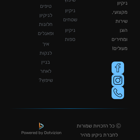
ון
טיפים
ניקיון
ועי,
לניקיון
שטחים
ות
חלונות
ן
ניקיון
ופאנלים
ירים
ספות
איך
לים!
לנקות
בניין
לאחר
שיפוץ?
Ⓒ כל הזכויות שמורות
Powered by Dotvizion
לחברת ניקיון מהיר