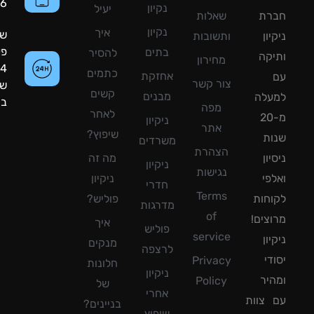
8090056
נקיון
יעיל
רת
שאלות
נקיון
איך
שעות
ון
ותשובות
פעילות:
בתים
להסיר
קה
מחירון
24
כתמים
אחזקת
צור קשר
שעות
קשים
מבנים
עלה
ביממה!
מפה
לאחר
מ-20
ניקיון
אתר
שיפוץ?
ת
משרדים
הצהרת
ון
מה זה
ניקיון
נגישות
פי
ניקיון
חדרי
Terms
חות
פוליש?
מדרגות
of
צים!
איך
פוליש
service
ון
מנקים
לרצפה
די
Privacy
חלונות
ניקיון
יר
Policy
של
אחרי
צוות
בניינים?
שיפוץ