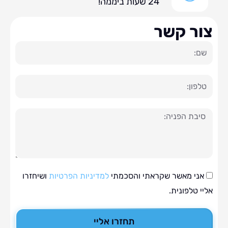
24 שעות ביממה!
ר קשר
ה
י מאשר שקראתי והסכמתי
למדיניות הפרטיות
ושיחזרו
טלפונית.
תחזרו אליי