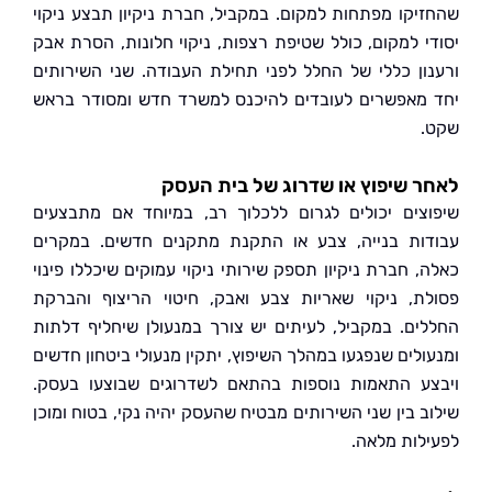
יקו מפתחות למקום. במקביל, חברת ניקיון תבצע ניקוי
י למקום, כולל שטיפת רצפות, ניקוי חלונות, הסרת אבק
ון כללי של החלל לפני תחילת העבודה. שני השירותים
מאפשרים לעובדים להיכנס למשרד חדש ומסודר בראש
 שיפוץ או שדרוג של בית העסק
צים יכולים לגרום ללכלוך רב, במיוחד אם מתבצעים
ות בנייה, צבע או התקנת מתקנים חדשים. במקרים
, חברת ניקיון תספק שירותי ניקוי עמוקים שיכללו פינוי
ת, ניקוי שאריות צבע ואבק, חיטוי הריצוף והברקת
ים. במקביל, לעיתים יש צורך במנעולן שיחליף דלתות
ולים שנפגעו במהלך השיפוץ, יתקין מנעולי ביטחון חדשים
ע התאמות נוספות בהתאם לשדרוגים שבוצעו בעסק.
ב בין שני השירותים מבטיח שהעסק יהיה נקי, בטוח ומוכן
לות מלאה.