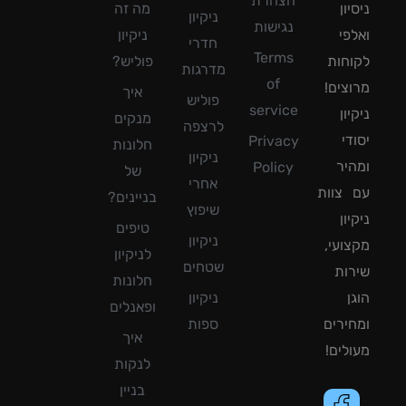
הצהרת
ון
מה זה
ניקיון
נגישות
פי
ניקיון
חדרי
Terms
חות
פוליש?
מדרגות
of
צים!
איך
פוליש
service
ון
מנקים
לרצפה
די
Privacy
חלונות
ניקיון
יר
Policy
של
אחרי
צוות
בניינים?
שיפוץ
ון
טיפים
ניקיון
ועי,
לניקיון
שטחים
ות
חלונות
ן
ניקיון
ופאנלים
ירים
ספות
איך
לים!
לנקות
בניין