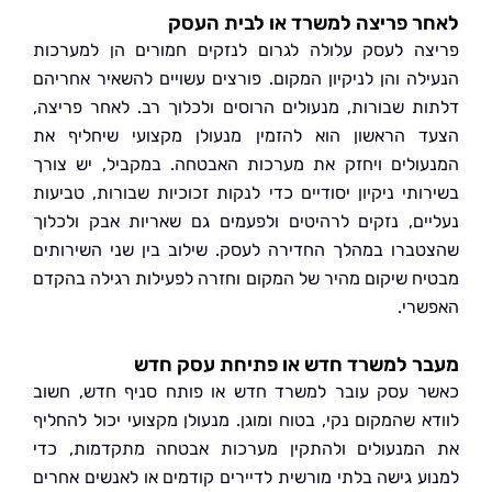
 פריצה למשרד או לבית העסק
ה לעסק עלולה לגרום לנזקים חמורים הן למערכות
לה והן לניקיון המקום. פורצים עשויים להשאיר אחריהם
ת שבורות, מנעולים הרוסים ולכלוך רב. לאחר פריצה,
 הראשון הוא להזמין מנעולן מקצועי שיחליף את
ולים ויחזק את מערכות האבטחה. במקביל, יש צורך
ותי ניקיון יסודיים כדי לנקות זכוכיות שבורות, טביעות
ים, נזקים לרהיטים ולפעמים גם שאריות אבק ולכלוך
ברו במהלך החדירה לעסק. שילוב בין שני השירותים
ח שיקום מהיר של המקום וחזרה לפעילות רגילה בהקדם
רי.
ר למשרד חדש או פתיחת עסק חדש
 עסק עובר למשרד חדש או פותח סניף חדש, חשוב
א שהמקום נקי, בטוח ומוגן. מנעולן מקצועי יכול להחליף
מנעולים ולהתקין מערכות אבטחה מתקדמות, כדי
ע גישה בלתי מורשית לדיירים קודמים או לאנשים אחרים