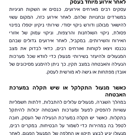
 אירוע מיוחד בעסק
ם רבים מארחים אירועים, כנסים או השקות חגיגיות
דים ובחנויות שלהם. לאחר אירוע כזה, המקום עשוי
ר מבולגן ודורש ניקוי יסודי. שירותי ניקיון יטפלו בפינוי
ת, ניקוי השולחנות והרצפות, וניקוי עמוק של אזורי
וח והשירותים. במקביל, לאחר אירועים גדולים שבהם
ו ויצאו לקוחות ואורחים רבים, כדאי לבדוק את מצב
ולים ולהיעזר בשירותי מנעולן כדי לוודא שכל מערכות
לה והאבטחה במצב תקין. כך ניתן להימנע מסיכונים של
ן מפתחות או גישה לא מורשית לעסק.
ר מנעול התקלקל או שיש תקלה במערכת
טחה
ך השגרה, מנעולים עלולים להתבלות, דלתות חשמליות
ות להפסיק לפעול ומערכות האבטחה יכולות להיתקל
ות. כאשר יש תקלה במערכת הנעילה של העסק, חובה
 בה במהירות כדי לשמור על הבטיחות. במקרים רבים,
לן יגיע לבצע תיקון או החלפה של המנעול הפגום. לאחר