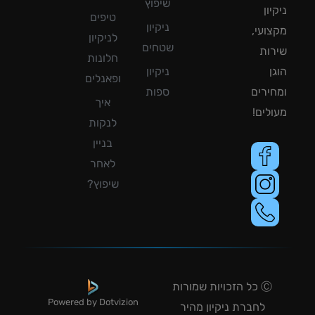
שיפוץ
ון
טיפים
ניקיון
ועי,
לניקיון
שטחים
ות
חלונות
ן
ניקיון
ופאנלים
ירים
ספות
איך
לים!
לנקות
בניין
לאחר
שיפוץ?
Ⓒ כל הזכויות שמורות
Powered by Dotvizion
לחברת ניקיון מהיר