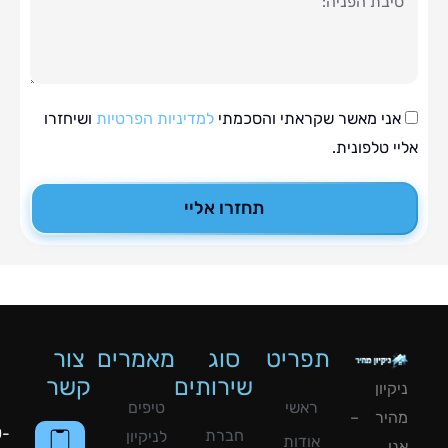
י מאשר שקראתי והסכמתי
למדיניות הפרטיות
ושיחזרו
טלפונית.
תחזרו אליי
תפריט
סוג
מאמרים
צור
שירותים
קשר
ון
ראשי
טיפים
יר –
050-
חברת
לניקיון
אודות