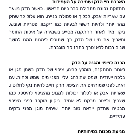
ת חיי הדק ושמירה על העמידות
קה נכונה מתחילה כבר ביום הראשון. כאשר הדק נשאר
אריות אבק, לכלוך או פסולת בנייה, הוא עלול להישחק
יותר ולהיות חשוף לבעיות כמו ריקבון, פטריות ועובש.
י מיד לאחר ההתקנה מסייע בשמירה על איכות החומר
יך את חייו של הדק, כך שתוכלו ליהנות ממנו למשך
 רבות ללא צורך בתחזוקה מוגברת.
 לציפוי והגנה על הדק
 ההתקנה, מומלץ לבצע ציפוי של הדק בשמן מגן או
 ייעודית, שמסייעת להגן עליו מפני מים, שמש ולחות. עם
לפני שמורחים את הציפוי, הדק חייב להיות נקי לחלוטין.
ות אבק או לכלוך יכולות למנוע מהציפוי להיספג כמו
ך וליצור מרקם לא אחיד. ניקיון מוקפד לפני הציפוי
ח שהדק ייראה טוב יותר ושיהיה מוגן מפני נזקים
ים.
ת סכנות בטיחותיות