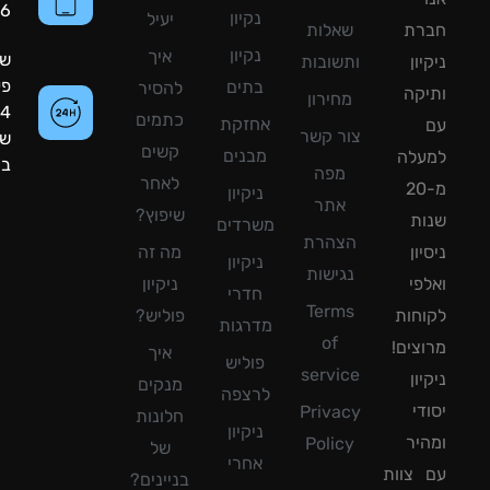
8090056
נקיון
יעיל
רת
שאלות
נקיון
איך
שעות
ון
ותשובות
פעילות:
בתים
להסיר
קה
מחירון
24
כתמים
אחזקת
צור קשר
שעות
קשים
מבנים
עלה
ביממה!
מפה
לאחר
מ-20
ניקיון
אתר
שיפוץ?
ת
משרדים
הצהרת
ון
מה זה
ניקיון
נגישות
פי
ניקיון
חדרי
Terms
חות
פוליש?
מדרגות
of
צים!
איך
פוליש
service
ון
מנקים
לרצפה
די
Privacy
חלונות
ניקיון
יר
Policy
של
אחרי
צוות
בניינים?