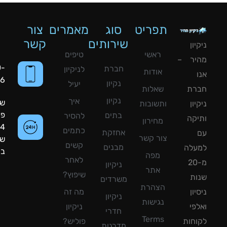
תפריט
סוג
מאמרים
צור
שירותים
קשר
ון
ראשי
טיפים
יר –
050-
חברת
לניקיון
אודות
8090056
נקיון
יעיל
רת
שאלות
נקיון
איך
שעות
ון
ותשובות
פעילות:
בתים
להסיר
קה
מחירון
24
כתמים
אחזקת
צור קשר
שעות
קשים
מבנים
עלה
ביממה!
מפה
לאחר
מ-20
ניקיון
אתר
שיפוץ?
ת
משרדים
הצהרת
ון
מה זה
ניקיון
נגישות
פי
ניקיון
חדרי
Terms
חות
פוליש?
מדרגות