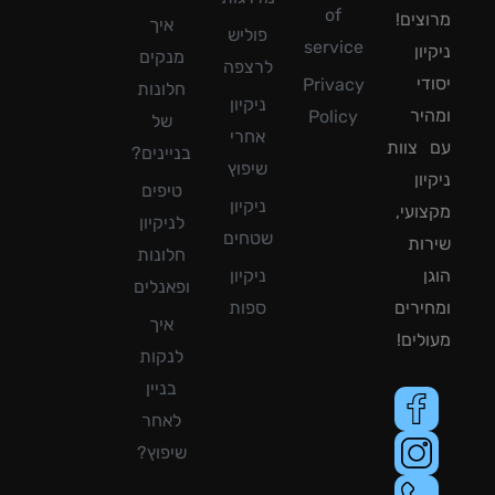
of
צים!
איך
פוליש
service
ון
מנקים
לרצפה
די
Privacy
חלונות
ניקיון
יר
Policy
של
אחרי
צוות
בניינים?
שיפוץ
ון
טיפים
ניקיון
ועי,
לניקיון
שטחים
ות
חלונות
ן
ניקיון
ופאנלים
ירים
ספות
איך
לים!
לנקות
בניין
לאחר
שיפוץ?