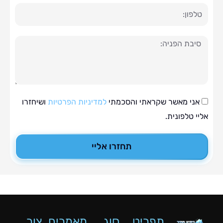
ה
י מאשר שקראתי והסכמתי
למדיניות הפרטיות
ושיחזרו
טלפונית.
תחזרו אליי
תפריט
סוג
מאמרים
צור