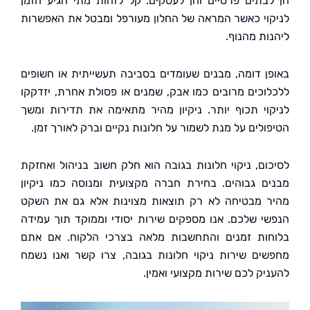
בתים פרטיים והן לעסקים. קל לזהות מתי הגיע הזמן
וי כאשר המראה של החלון מעורפל ומבטל את האפשרות
ות מהנוף.
ן דומה, מבנים שעומדים בסביבה תעשייתית או חשופים
וכים מרובים כמו אבק, שמנים או פסולת אחרת, יזדקקו
וי תכוף יותר. ניקיון מהיר מתאימה את תדירות ומשך
ולים על מנת לשמור על חלונות נקיים וברק לאורך זמן.
ום, ניקוי חלונות בגובה הוא חלק חשוב בניהול ואחזקת
ם גבוהים. בחירת חברה מקצועית ומנוסה כמו ניקיון
 מבטיחה לא רק תוצאות מצוינות אלא גם את השקט
י שלכם. אנו מספקים שירות יסודי וממוקד תוך עמידה
ות זמנים והתחשבות מלאה בצרכי הלקוח. אם אתם
ים שירות ניקוי חלונות בגובה, צרו קשר ואנו נשמח
יק לכם שירות מקצועי ואמין.