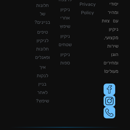
די
Privacy
חלונות
ניקיון
יר
Policy
של
אחרי
צוות
בניינים?
שיפוץ
ון
טיפים
ניקיון
ועי,
לניקיון
שטחים
ות
חלונות
ן
ניקיון
ופאנלים
ירים
ספות
איך
לים!
לנקות
בניין
לאחר
שיפוץ?