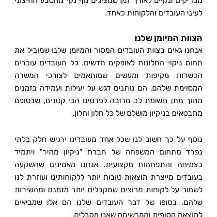
קים ונקיים לאורך זמן שמציגים נוף נקי מהטבע החיצוני
י העובדים והלקוחות כאחד.
ת המיומן שלנו
ו גאים בצוות העובדים המסור והמיומן שלנו שמוביל את
 ניקוי החלונות לאופקים חדשים. כל העובדים עוברים
ות מקיפות ומעשים שמותאמים לצורכי המשרה
ימת שלהם. הם נותנים דגש על יעילות ועמידה בזמנים
 מתן תשומת לב מרובה לפרטים הכי קטנים, שבסופם
ים בניקיון מושלם של כל חלון וחלון.
 על כך חשוב לנו שכל אחד מעובדינו ירגיש חלק בלתי
 מתחום המשפחה של חברת "ניקיון מהיר" ויתמיד
חה והתפתחות מקצועית. אנחנו מאמינים שהשקעה
דים מייצרת תוצאות טובות יותר ללקוחותינו ועוזרת לנו
ר על לקוחות מרוצים שמקבלים יותר מזמנם ומהשירות
. בסופו של דבר העובדים שלנו הם אלו שמביאים
אה הסופית והמרשימה שאנו מקבלים.