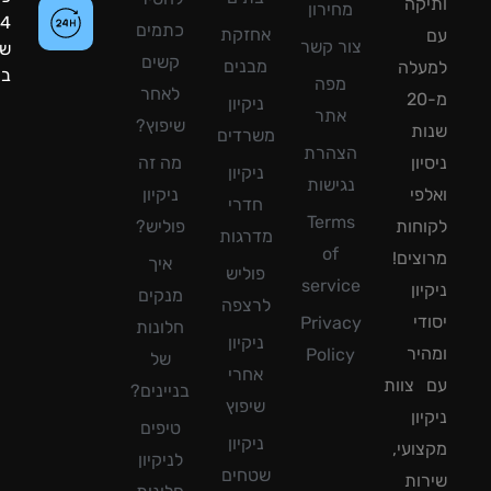
קה
מחירון
24
כתמים
אחזקת
צור קשר
שעות
קשים
מבנים
עלה
ביממה!
מפה
לאחר
מ-20
ניקיון
אתר
שיפוץ?
ת
משרדים
הצהרת
ון
מה זה
ניקיון
נגישות
פי
ניקיון
חדרי
Terms
חות
פוליש?
מדרגות
of
צים!
איך
פוליש
service
ון
מנקים
לרצפה
די
Privacy
חלונות
ניקיון
יר
Policy
של
אחרי
צוות
בניינים?
שיפוץ
ון
טיפים
ניקיון
ועי,
לניקיון
שטחים
ות