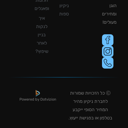
חלונות
ן
ניקיון
ופאנלים
ירים
ספות
איך
לים!
לנקות
בניין
לאחר
שיפוץ?
Ⓒ כל הזכויות שמורות
Powered by Dotvizion
לחברת ניקיון מהיר
המחיר הסופי ייקבע
טלפון או בפגישת ייעוץ.