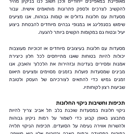
יינת במאפיינים ייחודיים ולכן חשוב לנו בניקיון מהיר
יב לצרכים ולספק פתרונות מותאמים אישית. עבור
ות עם חלונות גדולים או קומות גבוהות, אנו מציעים
ש בסנפלינג או במנופי גבהים מיוחדים להבטחת ביצוע
 ובטוח גם במקומות הקשים ביותר להגעה.
ות עם חלונות בעיצובים מיוחדים או זכוכיות מעוצבות
ות להיות בטוחות שאנו מתייחסים לכל חלון כיצירת
ת ומסירים בעדינות ובזהירות את הלכלוך והאבק. אנו
ים שמסעדות פועלות בזמנים מסוימים ומציעים תיאום
ם גמיש כדי להתאים לצורכיהם של העסק ולטובת
ת רצון לקוחותיו.
ות וחשיבות ניקוי החלונות
י חלונות במסעדות שוכנת בלב תל אביב צריך להיות
ע באופן קבוע כדי לשמור על רמות ניקיון גבוהות
רות אווירה נעימה על הסועדים. תכיפות הניקוי תלויה
ום המסעדה וכמות האבק והזיהום אליו היא חשופה.