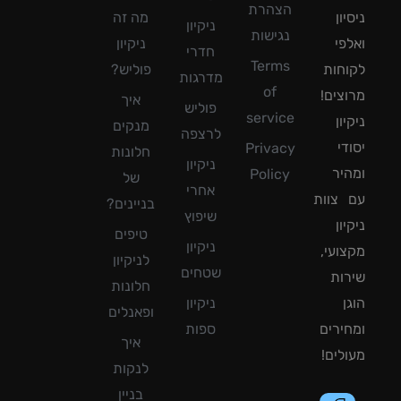
הצהרת
ון
מה זה
ניקיון
נגישות
פי
ניקיון
חדרי
Terms
חות
פוליש?
מדרגות
of
צים!
איך
פוליש
service
ון
מנקים
לרצפה
די
Privacy
חלונות
ניקיון
יר
Policy
של
אחרי
צוות
בניינים?
שיפוץ
ון
טיפים
ניקיון
ועי,
לניקיון
שטחים
ות
חלונות
ן
ניקיון
ופאנלים
ירים
ספות
איך
לים!
לנקות
בניין