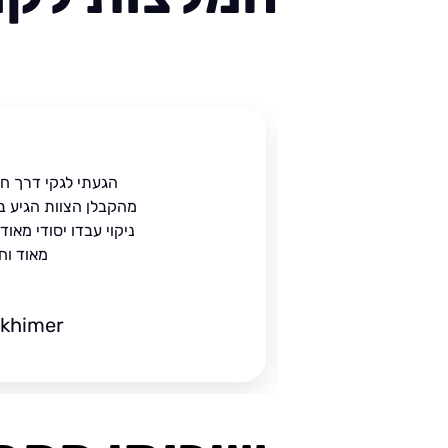
ית
הגעתי לגקי דרך ח
הים.
מהקבלן הצוות הגיע ב
 בעל
ניקוי עבדו יסודי מאו
מאוד וח
ckhimer