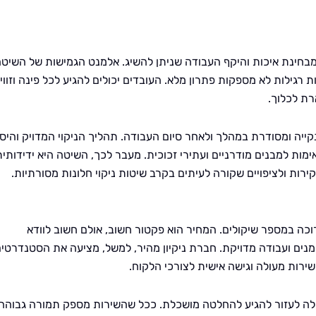
י מבחינת איכות והיקף העבודה שניתן להשיג. אלמנט הגמישות של השיט
 רגילות לא מספקות פתרון מלא. העובדים יכולים להגיע לכל פינה וזווי
רת לכלוך.
קייה ומסודרת במהלך ולאחר סיום העבודה. תהליך הניקוי המדויק והיסו
ות למבנים מודרניים ועתירי זכוכית. מעבר לכך, השיטה היא ידידותית
רות ולציפויים שקורה לעיתים בקרב שיטות ניקוי חלונות מסורתיות.
וכה במספר שיקולים. המחיר הוא פקטור חשוב, אולם חשוב לוודא
נים ועבודה מדויקת. חברת ניקיון מהיר, למשל, מציעה את הסטנדרטי
 שירות מעולה וגישה אישית לצורכי הלקוח.
כולה לעזור להגיע להחלטה מושכלת. ככל שהשירות מספק תמורה גבוהה