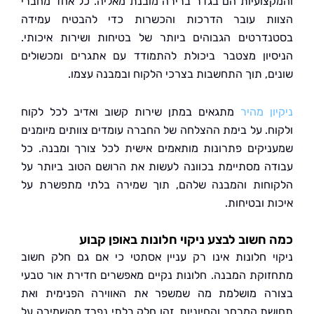
צועיות הם בגדר ברירה מובנת מאליה. כל אחד מחברי
ת עובר הדרכות והכשרות כדי להבטיח עמידה
דרטים הגבוהים ביותר של בטיחות ושירות איכותי.
יון מצטבר ביכולת להתמודד עם אתגרים ומכשולים
ם, תוך התחשבות בצרכי הלקוח ובמבנה עצמו.
ן מהיר
מתגאים במתן שירות קשוב ואדיב לכל לקוח
ח. על בימת ההצלחה של החברה עומדים צוותים מיומנים
יקים פתרונות מותאמים אישית לכל צורך ומבנה. כל
ה מסתיימת בכוונה לעשות את הרושם הטוב ביותר על
חות והמבנה שלהם, תוך שמירה בלתי מתפשרת על
 ובטיחות.
חשוב לבצע ניקוי חלונות באופן קבוע
י חלונות אינו רק עניין אסתטי כי אם גם חלק חשוב
וקת המבנה. חלונות נקיים מאפשרים חדירת אור טבעי
ה מושלמת מה שמשפר את האווירה הפנימית ואת
ת המרחב והחיוניות. זהו חלק בלתי נפרד מהשמירה על