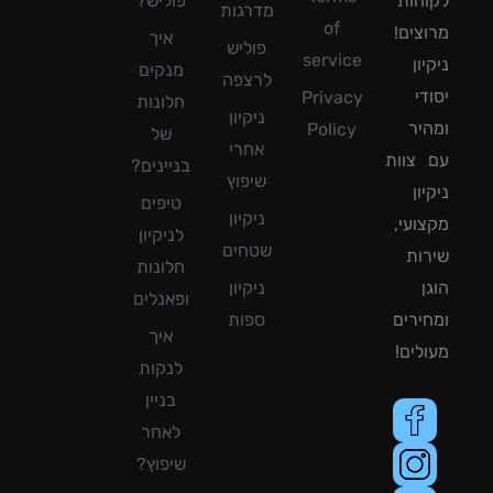
חות
פוליש?
מדרגות
of
צים!
איך
פוליש
service
ון
מנקים
לרצפה
די
Privacy
חלונות
ניקיון
יר
Policy
של
אחרי
צוות
בניינים?
שיפוץ
ון
טיפים
ניקיון
ועי,
לניקיון
שטחים
ות
חלונות
ן
ניקיון
ופאנלים
ירים
ספות
איך
לים!
לנקות
בניין
לאחר
שיפוץ?