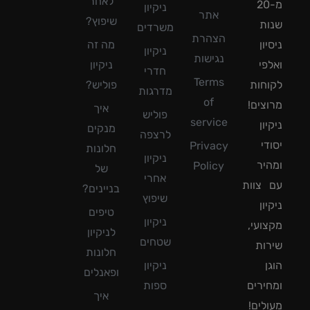
לאחר
מ-20
ניקיון
אתר
שיפוץ?
ת
משרדים
הצהרת
ון
מה זה
ניקיון
נגישות
פי
ניקיון
חדרי
Terms
חות
פוליש?
מדרגות
of
צים!
איך
פוליש
service
ון
מנקים
לרצפה
די
Privacy
חלונות
ניקיון
יר
Policy
של
אחרי
צוות
בניינים?
שיפוץ
ון
טיפים
ניקיון
ועי,
לניקיון
שטחים
ות
חלונות
ן
ניקיון
ופאנלים
ירים
ספות
איך
לים!