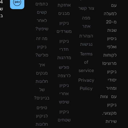
24
כתמים
אחזקת
צור קשר
שעות
קשים
מבנים
עלה
ביממה!
מפה
לאחר
מ-20
ניקיון
אתר
שיפוץ?
ת
משרדים
הצהרת
ון
מה זה
ניקיון
נגישות
פי
ניקיון
חדרי
Terms
חות
פוליש?
מדרגות
of
צים!
איך
פוליש
service
ון
מנקים
לרצפה
די
Privacy
חלונות
ניקיון
יר
Policy
של
אחרי
צוות
בניינים?
שיפוץ
ון
טיפים
ניקיון
ועי,
לניקיון
שטחים
ות
חלונות