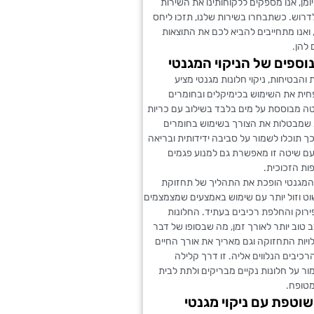
יומן, אנו מספקים ללקוחותינו את השירות
דרוש. כשתבחרו בשירות שלנו, תזכו ליחס
, ואנו מתחייבים להביא לכם את התוצאות
להן.
נוספים של הניקוי המגנטי
 והבטיחות, ניקוי חלונות מגנטי מציע
ית את השימוש בכימיקלים ובחומרים
טה מבוססת על מים בלבד בשילוב עם כריות
ת שמבטלות את הצורך בשימוש בחומרים
כך תוכלו לשמור על סביבה ידידותית ובריאה
עם שיטה זו מאפשרת גם למנוע פגמים
ות הזכוכית.
 המגנטי הופכת את התהליך של תחזוקת
וט וזול יותר עם שימוש באמצעים שמצמצמים
רוק והחלפת רכיבים בעתיד. החלונות
טוב יותר לאורך זמן, מה שבסופו של דבר
יות התחזוקה וגם מאריך את אורך החיים
הרכיבים הנלווים אליה. זו דרך קלילה
ר על חלונות נקיים מבריקים ולתת לבית
מטופח.
וטפת עם ניקוי מגנטי