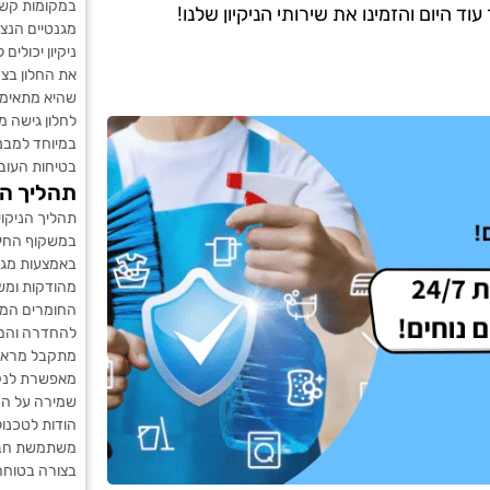
במקומות קשי
 היום והזמינו את שירותי הניקיון שלנו!
מגנטיים הנצמ
ניקיון יכולי
את החלון בצד
שהיא מתאימה 
לחלון גישה מ
במיוחד למבני
בטיחות העוב
תהליך הנ
תהליך הניקוי
במשקוף החיצ
באמצעות מגנ
מהודקות ומשול
החומרים המי
להחדרה והם 
מתקבל מראה 
מאפשרת לנקו
שמירה על החו
הודות לטכנול
משתמשת חברת
בצורה בטוחה,