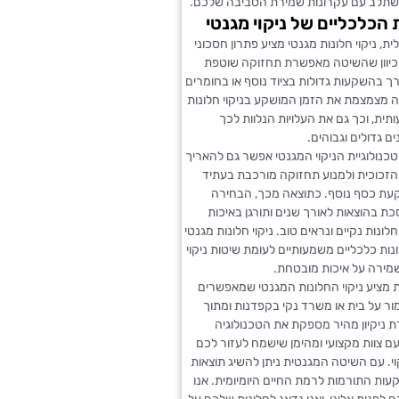
תלב עם עקרונות שמירת הסביבה שלכם.
 הכלכליים של ניקוי מגנטי
ת, ניקוי חלונות מגנטי מציע פתרון חסכוני
מכיוון שהשיטה מאפשרת תחזוקה שוטפת
ורך בהשקעות גדולות בציוד נוסף או בחומרים
ה מצמצמת את הזמן המושקע בניקוי חלונות
ית, וכך גם את העלויות הנלוות לכך
ם גדולים וגבוהים.
נולוגיית הניקוי המגנטי אפשר גם להאריך
 הזכוכית ולמנוע תחזוקה מורכבת בעתיד
ת כסף נוסף. כתוצאה מכך, הבחירה
סכת בהוצאות לאורך שנים ותורגן באיכות
ונות נקיים ונראים טוב. ניקוי חלונות מגנטי
ונות כלכליים משמעותיים לעומת שיטות ניקוי
שמירה על איכות מובטחת.
 מציע ניקוי החלונות המגנטי שמאפשרים
ר על בית או משרד נקי בקפדנות ומתוך
 ניקיון מהיר מספקת את הטכנולוגיה
 צוות מקצועי ומהימן שישמח לעזור לכם
וי. עם השיטה המגנטית ניתן להשיג תוצאות
עות התורמות לרמת החיים היומיומית. אנו