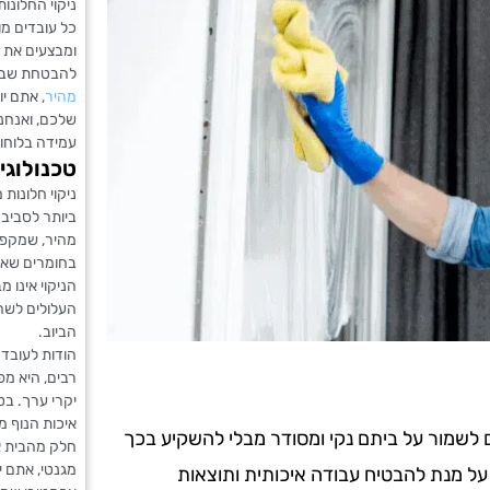
ניקוי החלונות
כל עובדים מו
ומבצעים את 
להבטחת שבי
מהיר
, אתם י
שלכם, ואנחנ
עמידה בלוחות
טכנולוגי
ניקוי חלונות
ביותר לסביבה 
מהיר, שמקפיד
בחומרים שאינ
הניקוי אינו 
העלולים לשחר
הביוב.
הודות לעובד
רבים, היא מ
יקרי ערך. בט
איכות הנוף מ
ים לשמור על ביתם נקי ומסודר מבלי להשקיע בכך
חלק מהבית או
מגנטי, אתם י
 על מנת להבטיח עבודה איכותית ותוצאות