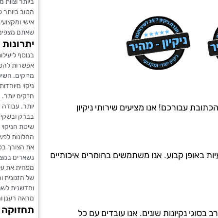
ביותר וצוות מ
הטוב ביותר ל
אישי ומקצועי
שאתם מצפים 
יתרונות 
בנוסף ליעילות
אפשרות להפח
מזיקים. השי
ניקוי מיוחדו
חזקים יותר. 
יותר. עבודה 
תובת עבורכם! אנו מציעים שירותי ניקיון
בברק ובשקיפ
שיטת הניקוי
החלונות לפש
את הצורך בפי
יות באופן קבוע. אנו משתמשים בחומרים איכותיים
נשארים במצב 
מפחית את עלו
של הזגוגית ו
וחדשנית לשמו
מראה רענן ו
תחזוקה ש
ה מ-20 שנים, ויש לנו ניסיון רב בסוגי נקיונות שונים. אנו עובדים עם כל