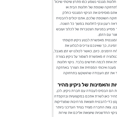
 חלונות מגנטי נשמע כמו פתרון שיטתי שיכול
תחזוקה שוטפת של חלונות הבית או
ם מוסיפים את הניקוי המגנטי כחלק
קה השוטפת שלכם, אתם יכולים להבטיח
אה רענן ונקי לחלונות במשך כל השנה.
 מסייע במניעת הצטברות של לכלוך ועובש
וצר עם הזמן.
מגנטית מאפשרת לבצע ניקיון תקופתי
זמינה, כך שאינכם צריכים לבלוע את
ח הזמנים. כיום, כאשר לכולנו יש זמן מוגבל,
לוגיה זו מאפשרת לשמור על ניקיון בצורה
ית אחת לכמה חודשים בלבד. ניקוי חלונות
 מענה איכותי המפחית את הצורך באחזקה
 את זמן העבודה שהושקעו בתחזוקה
ת והאמינות של ניקיון מהיר
ת הם הבסיס לעבודה עם חברת ניקיון. לכן,
 מהיר כאן לשרת אתכם במקצועיות ובהקפדה
טן כדי להבטיח תוצאות מרהיבות שמצדיקות
ו. צוות החברה מצויד בציוד העדכני ביותר
יקוי החדשניות שיוצאות אליכם את שירות