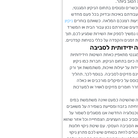
 הטוב ביותר.
כשרים ומנוסים בתחום הניקיון המגנטי,
עבודתם באיכות ובדיוק בכל פעם מחדש
עות רצונכם המלאה. כשאתם בוחרים
ניקיון
ודעים שבחרתם נכון עבור הבית או המשרד
ו נמשיך לספק את השירות שמגיע לכם, תוך
 זמנים והקפדה על כללי בטיחות קפדניים.
ה ידידותית לסביבה
 מגנטי מתאפיין כאחת השיטות הידידותיות
כיום בתחום הניקיון. חברות כמו ניקיון
ות על יעילות ואיכות, משתמשות אך ורק
ם מזיקים לסביבה. בנוסף לכך, תהליך
מבוסס על כימיקלים מורכבים או כאלה
ר חומרים מזיקים לאוויר או למערכות
ה שהשיטה כמעט ואינה משתמשת במים
פחיתה בזבוז ומסייעת בשמירה על משאבים
כנולוגיה החדשה אנו מסוגלים לשמור על
סביב כגון העציצים, הצמחיייה וכל אזור שהוא
 הסביבה העסקי. עם שיטת ניקוי חלונות
כולים להיות בטוחים שיש לכם פתרון ניקוי