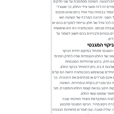
ם להגעה. השיטה מסתמכת על שני חלקים
דים זה לזה משני צידי החלון, כך שעובדי
ם לעמוד בבטחה בצד אחד בזמן שהם מנקים
 השני. יתרונה המרכזי של השיטה הוא
לכל גודל של חלון, ובייחוד למקרים בהם יש
וגבלת מבחוץ. הטכנולוגיה הזו היא שימושית
ם גבוהים ולבניינים בהם חשוב לשמור על
דים.
יקוי המגנטי
 המגנטי מתחיל במיקום יחידת הניקוי
וני של החלון והנצמדות שלה לחלק הפנימי
ט חזק. ברגע שהיחידות המגנטיות
בות זו בזו, ניתן להתחיל בניקוי החלון.
וחדים שבשימוש בטכנולוגיה הזאת הם קלים
אינם מגרדים או מכתימים את הזכוכית. כך
נקי ומבריק בקלות ובמהירות. השיטה
ת היטב גם את קצוות החלון והמסגרת, תוך
מר שממנו עשוי החלון.
וגיה המתקדמת והציוד האיכותי שבה
 ניקיון מהיר, הניקוי המגנטי מתבצע
 יעילה וטובה. עם חומרים מהאיכות הגבוהה