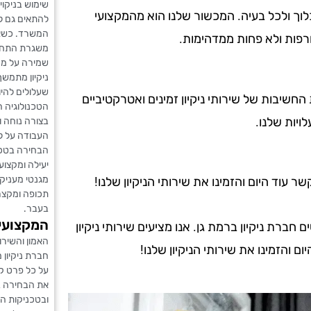
שימוש בניקוי
לוך ולכל בעיה. המכשור שלנו הוא מהמקצועי
להתאים גם ל
המשרד. כשאת
רפות ולא פחות ממדהימות.
משגרת התחזו
שמירה על מר
ניקיון מתמשך
שעלולים להיו
ת החשיבות של שירותי ניקיון זמינים ואטרקטיביים
הטכנולוגיה ה
ויות שלנו.
בצורה נוחה ו
העבודה על לו
הבחירה בטכנו
יעילה ומקצוע
מגנטי מעניק
עוד היום והזמינו את שירותי הניקיון שלנו!
תכופה ומקצר
בעבר.
המקצועיו
רת ניקיון ברמת גן. אנו מציעים שירותי ניקיון
האמון והשירו
ם והזמינו את שירותי הניקיון שלנו!
חברת ניקיון
על כל פרט ק
את הבחירה בנ
ובטכניקות הנ