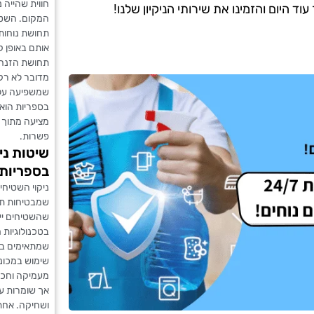
חווית שהייה 
 היום והזמינו את שירותי הניקיון שלנו!
המקום. השטיח
תחושת נוחות
אותם באופן ק
תחושת הזנחה
מדובר לא רק
שמשפיעה על 
בספריות הוא 
מציעה מתוך ה
פשרות.
שיטות ני
בספריות
ניקוי השטיח
שמבטיחות תוצ
שהשטיחים יי
בטכנולוגיות 
שמתאימים במי
שימוש במכונ
מעמיקה וחכמ
אך שומרות ע
ושחיקה. אחת 