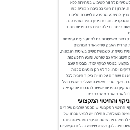
טיחים לחזור לשימוש במהירות ללא
 יתרון זה חיוני בסביבה ציבורית כמו
צריך להימנע מהפרעה לשגרת הלימוד
המבקרים. חברת ניקיון מהיר מתעדכנת
ות ביותר כדי להבטיח שבספריות תמיד
ם.
דמות מאפשרות גם למנוע בעיות עתידיות
 קרדית האבק שהיא אחד הגורמים
עיות נשימה. כשמשתמשים בשיטות הנכונות,
רק חיצוני אלא גם שורשי, ומונע התפשטות
מקצועי בנוסף לניקוי יסודי, מבטיח שגם
יקים יוסרו. כך לא רק מונעים סכנות
 גם שומרים על חוויית ביקור חיובית לכל
ת ניקיון מהיר מאמינה שעל ידי שמירה על
ניקיון בספריות אפשר להבטיח יום קריאה
 לכל אחד ואחד מהמבקרים.
יקוי והחיטוי המקצועי
י והחיטוי המקצועי יש מספר שלבים עיקריים
צאה מושלמת. תחילה, יש לבצע אבחון של
 להתאים את שיטת הניקוי המתאימה ביותר
השטיחים. לכן, נעשה שימוש בכלים מקצועיים