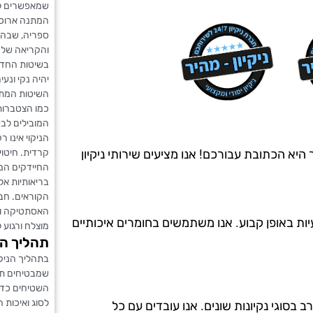
שמאפשרים לש
המתנה ארוכה.
ספריה, שבה 
והקריאה של 
בשיטות החדש
יהיה נקי ונעי
השיטות המתק
כמו הצטברות
המובילים לב
הניקוי אינו 
קרדית. חיטוי 
rishon lez? חברת ניקיון מהיר היא הכתובת עבורכם! אנו מציעים שירותי ניקיון
החיידקים המז
בריאותיות אלא
הקוראים. חבר
האסתטיקה וה
יות באופן קבוע. אנו משתמשים בחומרים איכותיים
מוצלח ורגוע
תהליך הנ
בתהליך הניקו
שמבטיחים תו
השטיחים כדי
לסוג ואיכות 
ה מ-20 שנים, ויש לנו ניסיון רב בסוגי נקיונות שונים. אנו עובדים עם כל