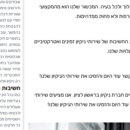
שבודקים ומע
לוך ולכל בעיה. המכשור שלנו הוא מהמקצועי
ודורשים טיפו
שאריות לכלו
רפות ולא פחות ממדהימות.
יסודי עם דגש
להבטחת ניקיו
בהמשך, עובר
בחומרים חיטו
ת החשיבות של שירותי ניקיון זמינים ואטרקטיביים
נוספים. החו
ויות שלנו.
לשימוש בסביב
אוכלוסיות רג
שמדובר בחומר
מהיר עושה כ
המבקרים. כש
עוד היום והזמינו את שירותי הניקיון שלנו!
רק ניקיון אל
חשיבות ה
רת ניקיון בראשון לציון. אנו מציעים שירותי
כמו בכל סביב
בעדיפות עליו
וד היום והזמינו את שירותי הניקיון שלנו!
שעלולים להיו
ולבעיות נשימ
השטיחים מסיי
כל חלקיקי ה