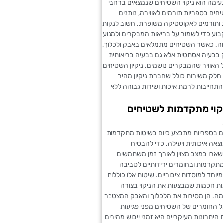
נעימה הוא ניקוי השטיחים שנמצאים ברחבי
ים בספריות תורמים לאווירה, נותנים
 ותורמים לאקוסטיקה משופרת. חשוב לנקות
בוע כדי לשמור על בריאות המבקרים ולמנוע
. כאשר השטיחים מתמלאים באבק ולכלוך,
 בבעיה אסתטית אלא גם בבעיה בריאותית
האוויר שהמבקרים נושמים. ניקיון השטיחים
חלק משירות כולל שחברת ניקיון מהיר
תחייבות לרמת איכות ושירות גבוהה ללא
קוי מתקדמות לשטיחים
ים בספריות מתבצע כיום בשיטות מתקדמות
אה איכותית ויעילה. כדי להבטיח
שארו במצב מצוין לאורך זמן משתמשים
מתקדמות ובחומרים ידידותיים לסביבה
וחד למוסדות ציבוריים. שיטות אלו כוללות
ות חכמות שמבצעות את הניקוי בצורה
ה. הן מסירות את הלכלוך והאבק המצטבר
ל החומרים של השטיחים מפני פגיעות
היתרונות העיקריים היא זמני ייבוש מהירים