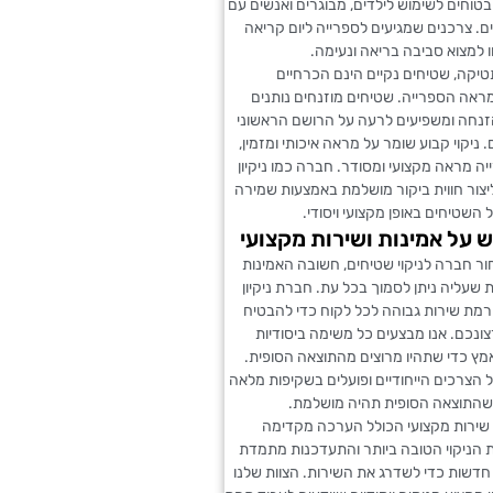
ובטוחים לשימוש לילדים, מבוגרים ואנשים עם
ם. צרכנים שמגיעים לספרייה ליום קריאה
 למצוא סביבה בריאה ונעימה.
יקה, שטיחים נקיים הינם הכרחיים
ראה הספרייה. שטיחים מוזנחים נותנים
נחה ומשפיעים לרעה על הרושם הראשוני
ניקוי קבוע שומר על מראה איכותי ומזמין,
ה מראה מקצועי ומסודר. חברה כמו ניקיון
יצור חווית ביקור מושלמת באמצעות שמירה
 השטיחים באופן מקצועי ויסודי.
 על אמינות ושירות מקצועי
ר חברה לניקוי שטיחים, חשובה האמינות
ות שעליה ניתן לסמוך בכל עת. חברת ניקיון
רמת שירות גבוהה לכל לקוח כדי להבטיח
ונכם. אנו מבצעים כל משימה ביסודיות
מץ כדי שתהיו מרוצים מהתוצאה הסופית.
ל הצרכים הייחודיים ופועלים בשקיפות מלאה
שהתוצאה הסופית תהיה מושלמת.
 שירות מקצועי הכולל הערכה מקדימה
 הניקוי הטובה ביותר והתעדכנות מתמדת
 חדשות כדי לשדרג את השירות. הצוות שלנו