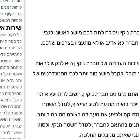
מורכב מאנשי 
לוחות זמנים 
עם ניקיון מה
ולהיות רגועים
שירות אי
ת ניקיון יכולה לתת לכם מושג ראשוני לגבי
כל לקוח הוא 
כל ספריה יח
ברה לא אדיב או לא מתעניין בצרכים שלכם,
של תכנית הש
להתייחס לדק
באופן המיטבי
כות העבודה של חברת ניקיון היא לבקש לראות
ליהנות מהתא
 תוכלו לקבל מושג טוב יותר לגבי הסטנדרטים של
ושומרת על רמ
יתר על כן אנו
להתעורר ומצי
תם מזמינים חברת ניקיון, חשוב להתייעץ איתה
מתייחסים ברצ
להבין ולמלא
ריכה להיות מודעת לסוג הריצוף, לגודל השטח
המטרה שלנו 
ולספק ללקוחו
מדויקת ולבצע את העבודה בצורה הטובה ביותר.
חשיבות השיר
שתנים בהתאם לחברה, לגודל השטח הנקי, ולסוג
שגרה חלקה ו
אפשר לסמוך ע
 לפני שאתם מקבלים החלטה.