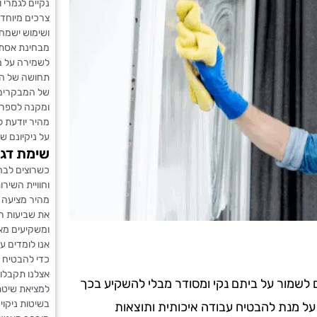
נקיים לגמרי 
צרכים מיוחדי
ושימוש ישמחו
מבחינת אסתט
לשמירה על מ
תחושה של הז
של המבקרים. 
ומקנה לספריי
מהיר יודעת ל
על ניקיונם של
שימת דגש
כשרוצים לבחו
וחוויית השיר
מהיר מציעה 
את שביעות רצ
ומשקיעים מא
אנו לומדים ע
כדי להבטיח 
אצלנו תקבלו
ים לשמור על ביתם נקי ומסודר מבלי להשקיע בכך
למציאת שיטת
בשיטות ניקוי
 על מנת להבטיח עבודה איכותית ותוצאות