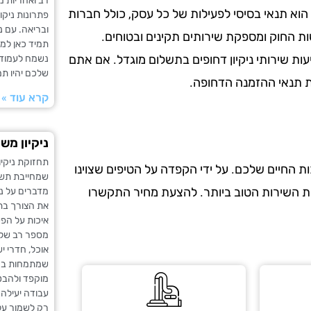
רב ואחריות מ
הוא תנאי בסיסי לפעילות של כל עסק, כולל חברות
פתרונות ניקו
ובריאה. עם ני
ות החוק ומספקת שירותים תקינים ובטוחים.
תמיד כאן למע
עות שירותי ניקיון דחופים בתשלום מוגדל. אם אתם
נשמח לעמוד 
שלכם יהיו תמ
את תנאי ההזמנה הדחופה.
קרא עוד »
ניקיון מש
תחזוקת ניקיו
 החיים שלכם. על ידי הקפדה על הטיפים שצוינו
שמחייבת תשו
את השירות הטוב ביותר. להצעת מחיר התקשרו
מדברים על ני
את הצורך בתכ
איכות על הפ
מספר רב של ע
אוכל, חדרי יש
שמתמחות בניק
מוקפד ולהבטי
עבודה יעילה.
רק לשמור על 