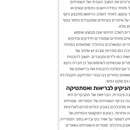
ריכים את המצב הנוכחי של השטיחים
ל מיוחד במידה וישנם כתמים קשים או
ך עקשן. לאחר השלב הראשון מתבצע ניקוי
 על איזורים בעייתיים שמקבלים טיפול נוסף
ן מלא.
ים לשלב החיטוי שבו מבוצע שימוש
יים מיוחדים שמסירים חיידקים ומזיקים
מרים המשולבים בתהליך מותאמים במיוחד
ה כמו ספריות שבהן יש שילוב של
ישות כמו ילדים ומבוגרים. חשוב להבטיח
ים שבטוחים לשימוש ועל כן חברת ניקיון
ל שביכולתה להבטיח את בריאותם של
אתם בוחרים בנו עבור הפרויקט, תקבלו לא
א גם שקט נפשי.
ניקיון לבריאות ואסתטיקה
ה ציבורית, הבריאות של המבקרים היא
נה בניקוי השטיחים של הספריות. שטיחים
ת מלוכלכים באבק יכולים לגרום לאלרגיות
ה אחרות. נקיונם המקצועי והמדויק של
ע לשמור על אוויר נקי ובריא בתוך הספרייה.
אבק והלכלוך מוסרים והשטיחים נשארים