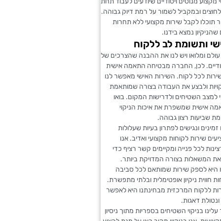
מקצוע מנוסים ויסודיים שיודעים לעבוד תחת
לחוצים ובמקביל לשמור על רמת דיוק גבוהה.
יר תוכלו לקבל שירות מקצועי ללא תחרות
 שהניקיון נמצא בידנו.
שי ותשומת לב ללקוח
עולם ומלואו ויש לנו את ההבנה שהצרכים של
ודיים. לכן, החברה מבטיחה התאמה אישית
ירות לכל לקוח. השירות האישי מאפשר לנו
ויות ולבצע את העבודה בצורה שמותאמת
 למצב השטיחים ולדרישות המקום. בואו
מה אישית שמשפרת את איכות הניקוי
ת שביעות רצון גבוהה.
 זמינים ונגישים לפתרון בעיות שעלולות
עים שירות לקוחות מקצועי ואדיב. אנו
ינות לכל פנייה ומקיימים קשר רציף כדי
 את המשאלות בצורה המדויקת ביותר.
היא לספק שירות שמותאם לכל סביבה
ת חווית ניקיון אופטימלית ובלתי מתפשרת.
ות ללקוח המרכזית מבחינתנו היא לאפשר
נטולת דאגות.
לינו בניקוי השטיחים בספריות מתוך ניסיון