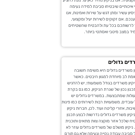
קצועית. אנו בניקיון מהיר כאן על מנת להציע
י איכותיים שיבטיחו סביבת למידה נעימה
סיון עשיר ומתן דגש על שירות ואמינות, אנו
נכם. אם זקוקים לשירות יעיל ומקצועי,
לרשותכם בכל עת ולהבטיח שהשטיחים
יד במצב מיטבי ואסתטי ביותר.
רדים גדולים
ן משרדים גדולים היא משימה חשובה
מת לב מיוחדת למגוון היבטים. כאשר
קיון משרדים בגודל משמעותי, יש להדגיש
נון נכון של שגרת הניקיון, כמו גם בקרת
עולות שמתבצעות. במשרדים גדולים יש
ובדים, משמעויות רבות לשירותים כמו פינות
יבות, אזורי קליטה ועוד. לכן, חברות ניקיון
יון משרדים גדולים נדרשות לבצע תכנון
ח שלכל אזור מוקצה צוות מתאים ותוכנית
 ניקיון מושלם של משרדים גדולים עוזר לא
סביבה עבודה נקייה ונעימה אלא גם תורם