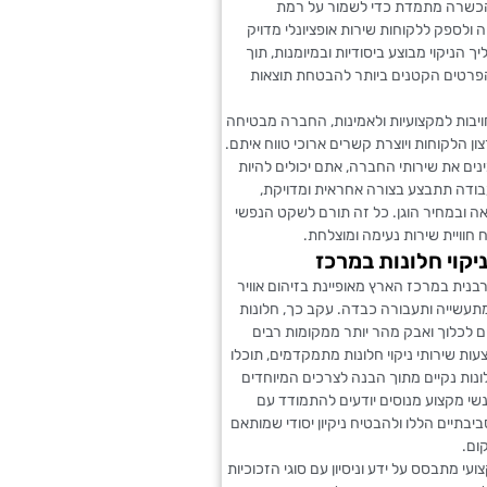
הכשרה מתמדת כדי לשמור על רמת
ה ולספק ללקוחות שירות אופציונלי מדויק
יך הניקוי מבוצע ביסודיות ובמיומנות, תוך
רטים הקטנים ביותר להבטחת תוצאות
יבות למקצועיות ולאמינות, החברה מבטיחה
ון הלקוחות ויוצרת קשרים ארוכי טווח איתם.
ם את שירותי החברה, אתם יכולים להיות
ודה תתבצע בצורה אחראית ומדויקת,
ה ובמחיר הוגן. כל זה תורם לשקט הנפשי
חוויית שירות נעימה ומוצלחת.
ניקוי חלונות במרכז
נית במרכז הארץ מאופיינת בזיהום אוויר
תעשייה ותעבורה כבדה. עקב כך, חלונות
 לכלוך ואבק מהר יותר ממקומות רבים
ות שירותי ניקוי חלונות מתמקדמים, תוכלו
נות נקיים מתוך הבנה לצרכים המיוחדים
שי מקצוע מנוסים יודעים להתמודד עם
בתיים הללו ולהבטיח ניקיון יסודי שמותאם
ום.
עי מתבסס על ידע וניסיון עם סוגי הזכוכיות