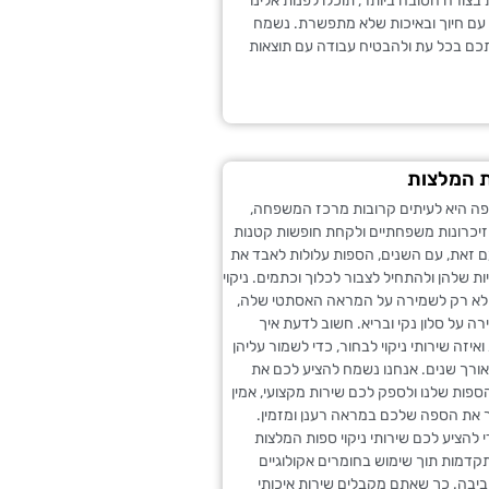
 בצורה הטובה ביותר, תוכלו לפנות אלינו
 עם חיוך ובאיכות שלא מתפשרת. נשמח
כם בכל עת ולהבטיח עבודה עם תוצאות
ת המלצות
פה היא לעיתים קרובות מרכז המשפחה,
זיכרונות משפחתיים ולקחת חופשות קטנות
ם זאת, עם השנים, הספות עלולות לאבד את
ות שלהן ולהתחיל לצבור לכלוך וכתמים. ניקוי
לא רק לשמירה על המראה האסתטי שלה,
ה על סלון נקי ובריא. חשוב לדעת איך
איזה שירותי ניקוי לבחור, כדי לשמור עליהן
אורך שנים. אנחנו נשמח להציע לכם את
 הספות שלנו ולספק לכם שירות מקצועי, אמין
ר את הספה שלכם במראה רענן ומזמין.
י להציע לכם שירותי ניקוי ספות המלצות
קדמות תוך שימוש בחומרים אקולוגיים
סביבה. כך שאתם מקבלים שירות איכותי