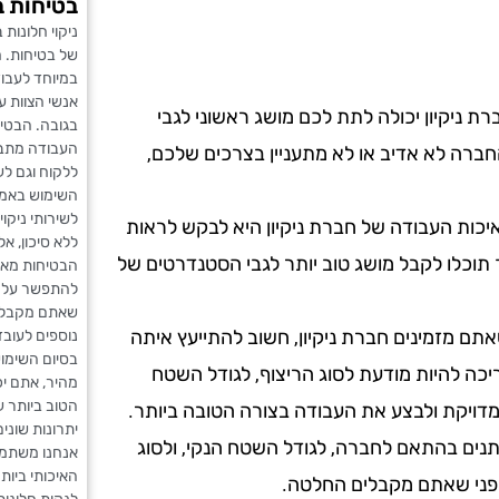
בטיחות ב
ניקוי חלונות
של בטיחות. 
במיוחד לעבוד
אנשי הצוות 
ת ניקיון יכולה לתת לכם מושג ראשוני לגבי
בגובה. הבטיח
העבודה מתבצע
ברה לא אדיב או לא מתעניין בצרכים שלכם,
ללקוח וגם לע
השימוש באמצע
לשירותי ניקו
כות העבודה של חברת ניקיון היא לבקש לראות
ללא סיכון, אל
 תוכלו לקבל מושג טוב יותר לגבי הסטנדרטים של
הבטיחות מאפ
להתפשר על אי
שאתם מקבלים 
תם מזמינים חברת ניקיון, חשוב להתייעץ איתה
נוספים לעוב
בסיום השימוש
ריכה להיות מודעת לסוג הריצוף, לגודל השטח
מהיר, אתם יכ
הטוב ביותר 
מדויקת ולבצע את העבודה בצורה הטובה ביותר.
יתרונות שוני
שתנים בהתאם לחברה, לגודל השטח הנקי, ולסוג
אנחנו משתמש
האיכותי ביות
 לפני שאתם מקבלים החלטה.