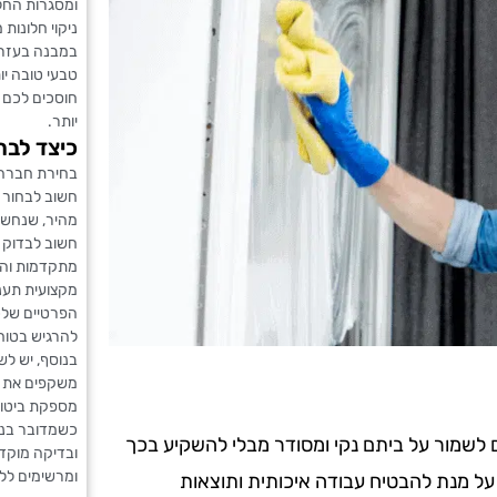
ומסגרות החל
ניקוי חלונות
במבנה בעזרת
טבעי טובה יו
חוסכים לכם ז
יותר.
כיצד לבח
בחירת חברה ל
חשוב לבחור חב
מהיר, שנחשב
חשוב לבדוק ה
מתקדמות וה
מקצועית תעני
הפרטיים שלכם
להרגיש בטוח
בנוסף, יש לש
משקפים את ר
מספקת ביטוח
כשמדובר בני
ים לשמור על ביתם נקי ומסודר מבלי להשקיע בכך
ובדיקה מוקדמ
ומרשימים ללא
 על מנת להבטיח עבודה איכותית ותוצאות