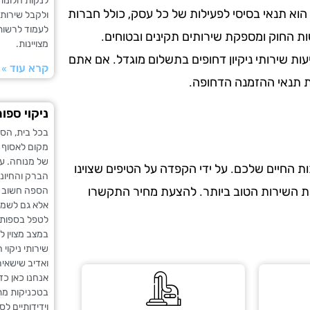
לנקות חלונות
הוא תנאי בסיסי לפעילות של כל עסק, כולל חברות
ולקבל שירות
לעמוד לרשות
ות החוק ומספקת שירותים תקינים ובטוחים.
מצויינות.
עות שירותי ניקיון דחופים בתשלום מוגדל. אם אתם
קרא עוד »
את תנאי ההזמנה הדחופה.
ניקוי ספו
בכל בית, הס
מקום לאסוף 
של מנוחה. ע
 החיים שלכם. על ידי הקפדה על הטיפים שצוינו
הברק והחיוני
את השירות הטוב ביותר. להצעת מחיר התקשרו
הספה חשוב 
אלא גם לשמיר
לטפל בספות ו
במצב מצוין ל
שירותי ניקוי
ואדיב שישאי
אנחנו כאן כד
בטכניקות מת
וידידותיים ל