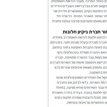
ון באזור המרכז. מעבר לנראות האסתטית,
 מקצועי תורם גם לבריאות העובדים והדיירים
 החלונות נקיים, המאפשרים חדירת אור
תר ושיפור האוורור הפנימי. כל אלה יחד
מן ומאמץ ומעניקים סביבה נעימה וחיובית
ור חברת ניקיון חלונות
ניקיון חלונות דורשת תשומת לב מיוחדת.
רה מוכרת ובעלת מוניטין חיובי, כמו ניקיון
ת לאחת החברות האמינות ביותר בתחום.
אם החברה מצוידת בטכנולוגיות ניקוי
אם הצוות עבר הכשרה מתאימה. חברה
ק ייעוץ והתאמה אישית של השירות לצרכים
, ותספק תוצאות איכותיות שיגרמו לכם
ים בהשקעה.
קול את המחירים המוצעים ולוודא שהם
מת השירות. כדאי לבדוק אם החברה
 עבור השירותים שהיא מציעה, במיוחד
קוי חלונות בגובה. בעזרת בחירה מושכלת
ת, תוכלו להבטיח שמירת חלונות נקיים
 התפשרות על איכות ובטיחות.