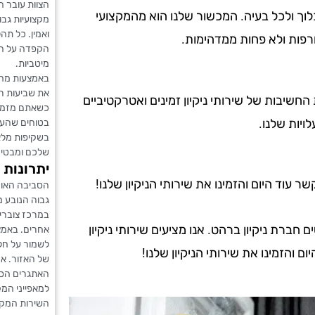
הצוות עובר 
לוך ולכל בעיה. המכשור שלנו הוא מהמקצועי
מקצועיות גבו
ואמין. כל תהל
רפות ולא פחות ממדהימות.
הקפדה על הפ
מיטביות.
באמצעות מחו
את שביעות רצ
ת החשיבות של שירותי ניקיון זמינים ואטרקטיביים
כשאתם מזמיני
ויות שלנו.
בטוחים שהעב
בשקיפות מלא
שלכם ומבטיח 
יתרונות 
עוד היום והזמינו את שירותי הניקיון שלנו!
הסביבה האורב
גבוה הנובע מ
במרכז צוברים
רת ניקיון ברהט. אנו מציעים שירותי ניקיון
אחרים. באמצע
לשמור על חלו
ם והזמינו את שירותי הניקיון שלנו!
של האזור. אנ
האתגרים הסבי
למאפייני המק
השירות המקצו