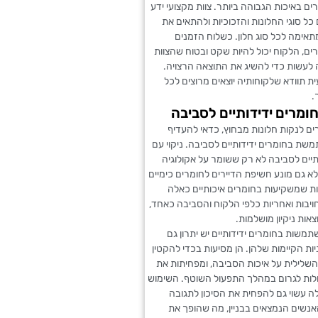
ים באיכות הגבוהה ביותר. צוות מקצועי ידע
ל סוגי החלונות והזכוכיות ולהתאים את
אימה לכל סוג חלון. כשלוח הזמנים
ים, הלקוח יכול להיות שקט ובטוח שהצוות
 לעשות כדי להשיג את התוצאה הרצויה.
 תוודא שלקוחותיה יוצאים מרוצים לכל
.
ומרים ידידותיים לסביבה
ם לנקות חלונות מבחוץ, כדאי להעדיף
ת בחומרים ידידותיים לסביבה. ניקוי עם
תיים לסביבה לא רק ששומר על אקולוגיה
אלא גם מונע חשיפת הדיירים לחומרים כימיים
ות שמשקיעות בחומרים איכותיים כאלה
יבות ואחריות כלפי הלקוח והסביבה כאחד,
אות ניקיון מושלמות.
שות בחומרים ידידותיים יש יתרון גם
ות הקיימות שלהן. הן מסיעות בכדי להקטין
שלילית על איכות הסביבה, ומפחיתות את
ולות לגרום במהלך התפעול השוטף. השימוש
ה עשוי גם להפחית את הסיכון לתגובה
אנשים הנמצאים בבניין, מה שהופך את