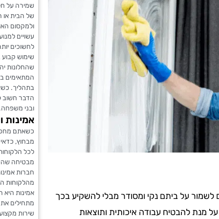
שמירה על חל
של הבית או 
ולמקסום האו
עשויים למנוע
לחשוכים יותר
שימוש קבוע ב
שהחלונות יהי
המתאימים ביו
בתהליך. כשא
הדבר חשוב ל
ובני משפחה.
אמינות ו
כשאתם מחפשים
מבחוץ, כדאי 
לכל הלקוחות 
מבטיחה שהשי
חברות אמינו
מהלקוחות הקו
אמינות היא ה
ים לשמור על ביתם נקי ומסודר מבלי להשקיע בכך
מתחילים את ה
 על מנת להבטיח עבודה איכותית ותוצאות
שירות מקצועי