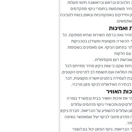
ב הלהבים ובראש ובראשונה חיטוי תעלות
ן מהיר משתמשת בחומרי ניקוי מתקדמים
וחיידקים באפקטיביות ובאופן בטוח לסביבה
שתמשים.
 ואמינות
 מהיר גאה ברמת השירות שהיא מספקת. כל
ר הכשרה מקצועית ומעודכן בטכניקות
ר בתחום הניקוי. אנו מאמינים בשקיפות
 עם הלקוח
ביעות רצון מקסימלית.
יות שקט כי צוות ניקיון מהיר מתייחס לכל
ות המלאה ועם תשומת לב לפרטים הקטנים.
ת לעמידה בזמנים ויושרה מקצועית, דבר
בחירה האידאלית לניקוי מזגן מרכזי.
כות האוויר
ר את איכות האוויר בבית ובמשרד בצורה
קיקים ותכשירי ניקוי מזהמים עלולים
 ועלולים להשפיע על הבריאות. חברת ניקיון
פתרון מיטבי לניקוי יעיל שמאפשר נשימה
תר.
הבריאותי, ניקוי המזגן יכול גם לשפר