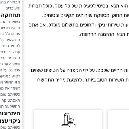
הבחירה בהן ל
הוא תנאי בסיסי לפעילות של כל עסק, כולל חברות
והעובדים.
תחזוקה 
ות החוק ומספקת שירותים תקינים ובטוחים.
כשאתם מטפלים
עות שירותי ניקיון דחופים בתשלום מוגדל. אם אתם
מבטיחים שהם
את תנאי ההזמנה הדחופה.
את החלל שלכ
הנמצאים על מ
להסיר כתמים 
עם ציפויים מ
הנכונים כדי 
שמירה על ניק
 החיים שלכם. על ידי הקפדה על הטיפים שצוינו
אלא גם על הא
לסייע במניעת
את השירות הטוב ביותר. להצעת מחיר התקשרו
מזג האוויר א
לשמר את מראה
כשאתם שומרי
האסתטיקה של
ההשקעה הכס
היתרונות
ניקוי עצמ
כשאתם שוקלי