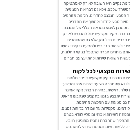
ונות נקיים היא חשובה לא רק לאסתטיקה
המשרד שלכם, אלא גם לבריאות הפנימית
ר הטבעי הנכנס לחדרים. חלונות מזוהמים
 מאור טבעי לחדור ולהפוך את החדרים
, וכמו כן לפגוע במראה הכללי של המבנה.
חברת ניקיון מקצועית יכול להבטיח לא רק
ו מבריקים בכל זמן, אלא גם שהחומרים
תר לשימור הזכוכית ולמניעת נזקים ישמשו
תם בוחרים חברה שתטפל בניקוי החלונות,
עשות השוואת שירות ולהתייעץ עם חברים
שירות מקצועי לכל לקוח
 חברת ניקיון מקצועית לניקוי חלונות
לוודא שהחברה מציעה שירות אמין ומקצועי
שלה. ראשית, בחירת חברת ניקיון אמינה
רות יתבצע בזמן ובתקציב שנקבעו מראש.
ת גם מגיעות עם המלצות מהימנות
דמים, ומקפידות על עמידה בלוחות זמנים.
מפתח לשירות איכותי ומומלץ לוודא בטרם
תהליך שהחברה נהנית ממוניטין חיובי.
 כולל צוות מיומן ומנוסה שיודע להשתמש