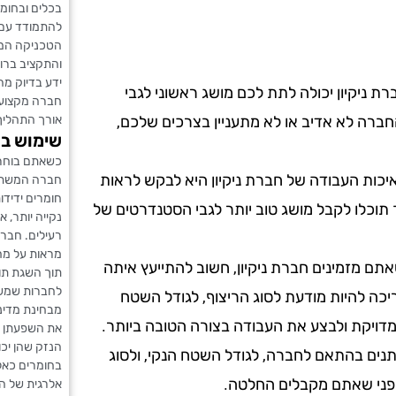
בכלים ובחומר
להתמודד עם כ
הטכניקה המת
והתקציב ברור
ידע בדיוק מה
ת ניקיון יכולה לתת לכם מושג ראשוני לגבי
חברה מקצועית
אורך התהליך
ברה לא אדיב או לא מתעניין בצרכים שלכם,
שימוש בח
כשאתם בוחרי
כות העבודה של חברת ניקיון היא לבקש לראות
חברה המשתמש
חומרים ידידו
 תוכלו לקבל מושג טוב יותר לגבי הסטנדרטים של
נקייה יותר, 
רעילים. חבר
מראות על מחו
תם מזמינים חברת ניקיון, חשוב להתייעץ איתה
תוך השגת תוצ
לחברות שמשתמ
ריכה להיות מודעת לסוג הריצוף, לגודל השטח
מבחינת מדיני
מדויקת ולבצע את העבודה בצורה הטובה ביותר.
את השפעתן ה
הנזק שהן יכ
שתנים בהתאם לחברה, לגודל השטח הנקי, ולסוג
בחומרים כאל
 לפני שאתם מקבלים החלטה.
אלרגית של ה