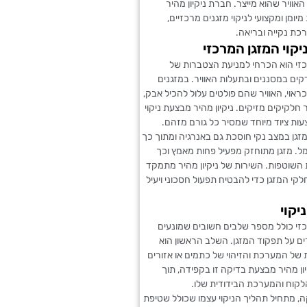
האוויר שהוא מייצר. חברת ניקיון מהיר
יומן ומקצועי לניקוי מזגנים מרכזיים,
כת נקייה ובריאה.
יקוי המזגן המרכזי
רכזי הוא הכרחי למניעת הצטברות של
קים במסננים ובתעלות האוויר. במזגנים
ראוי, האוויר שהם פולטים עלול להכיל אבק,
 חלקיקים מזיקים. ניקיון מהיר מבצעת ניקוי
ות ציוד מיוחד שמסיר כל גורם מזהם.
גן במצב נקי חוסכת גם באנרגיה ומתוך כך
. מזגן מתוחזק מפעיל פחות מאמץ וכך
 השוטפות. השירות של ניקיון מהיר מתמקד
קי המזגן כדי להבטיח תפעול חסכוני ויעיל
יקוי
רכזי כולל מספר שלבים חשובים שמונעים
ם על תפקוד המזגן. השלב הראשון הוא
 של המערכת והזיהוי של כתמים או אזורים
קיון מהיר מבצעת בדיקה זו בקפידה, תוך
לקוח והמערכת הבידודית שלו.
, מתחיל תהליך הניקוי עצמו שכולל שטיפת