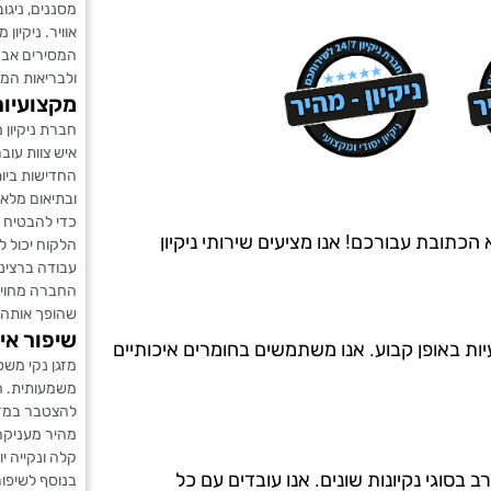
מסננים, ניגו
אוויר. ניקיו
המסירים אבק 
ולבריאות המ
מקצועיות
חברת ניקיון
איש צוות עוב
החדישות ביות
ובתיאום מלא
כדי להבטיח ש
הכתובת עבורכם! אנו מציעים שירותי ניקיון
הלקוח יכול לה
עבודה ברצינ
החברה מחויב
שהופך אותה ל
שיפור אי
יות באופן קבוע. אנו משתמשים בחומרים איכותיים
מזגן נקי משפ
משמעותית. חל
להצטבר במזגן
מהיר מעניקה 
קלה ונקייה יו
ה מ-20 שנים, ויש לנו ניסיון רב בסוגי נקיונות שונים. אנו עובדים עם כל
בנוסף לשיפור 