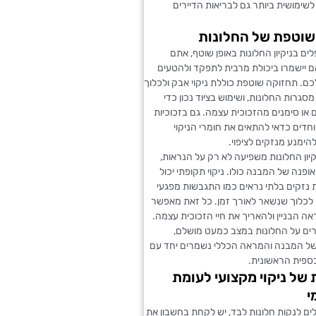
שימושית ביותר גם לבריאות הדיירים
שוטפת של החלונות
 בניקיון החלונות באופן שוטף, אתם
 יישמרו ביכולת מרבית לתפקד ולהטעים
ם. תחזוקה שוטפת כוללת ניקוי אבק ולכלוך
סגרות החלונות, ושימוש בציוד נכון כדי
או סימנים מהזכוכית עצמה. גם בזכוכיות
יוחדים כדאי להתאים את חומרי הניקוי
להימנע מנזקים לציפוי.
יון החלונות משפיעה לא רק על הנראות,
ופנה של המבנה כולו. ניקוי תקופתי יכול
 נזקים בלתי נראים כמו התגבשות מפגעי
ו לכלוך שנשאר לאורך זמן. כל זאת מאפשר
 הבניין ולהאריך את חיי הזכוכית עצמה.
ם על החלונות במצב כמעט מושלם,
 המבנה והמראה הכללי נשמרים יחד עם
פית הראשונית.
 של ניקוי מקצועי לעומת
י
ם לנקות חלונות לבד, יש לקחת בחשבון את