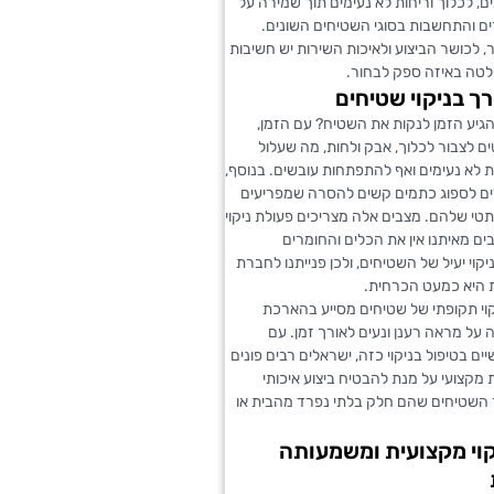
 לכלוך וריחות לא נעימים תוך שמירה על
ים והתחשבות בסוגי השטיחים השונים.
, לכושר הביצוע ולאיכות השירות יש חשיבות
טה באיזה ספק לבחור.
רך בניקוי שטיחים
הגיע הזמן לנקות את השטיח? עם הזמן,
ם לצבור לכלוך, אבק ולחות, מה שעלול
ת לא נעימים ואף להתפתחות עובשים. בנוסף,
ים לספוג כתמים קשים להסרה שמפריעים
י שלהם. מצבים אלה מצריכים פעולת ניקוי
ים מאיתנו אין את הכלים והחומרים
קוי יעיל של השטיחים, ולכן פנייתנו לחברת
ת היא כמעט הכרחית.
יקוי תקופתי של שטיחים מסייע בהארכת
 על מראה רענן ונעים לאורך זמן. עם
ים בטיפול בניקוי כזה, ישראלים רבים פונים
מקצועי על מנת להבטיח ביצוע איכותי
ר השטיחים שהם חלק בלתי נפרד מהבית או
וי מקצועית ומשמעותה