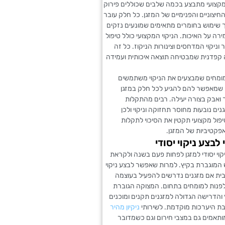
 מקצועי מתבצע בכמה שלבים שכוללים פירוק
יצוניים והפנימיים של המזגן. כל חלק עובר
תוך שימוש בחומרים מתאימים שמונעים נזקים
רה על האיכות. הניקוי המקצועי כולל טיפול
 וניקוי המדחסים וצינורות הניקוז. כל זה
 קפדנית שמבטיחה תוצאה איכותית ועמידה
מומחים שמבצעים את הניקוי משתמשים
י שמאפשר להם להגיע לכל חלק במזגן
 ואבק בצורה יעילה. רבים מהתקלות
נים נובעות מחוסר תחזוקה וניקוי ולכן
ול מקצועי תקטין את הסיכוי לתקלות
פקטיביות של המזגן.
לבצע ניקוי יסודי
קוי יסודי למזגן לפחות פעם בשנה ולקראת
 המוגברת בקיץ. למרות שאפשר לבצע ניקוי
בית אם מזגנים נדרשים להפעיל בעוצמה
לפנות למומחים בתחום. המצוקה הגוברת
והדרישה הגדולה למזגנים תקנים ומוכנים
בת היערכות מוקדמת. לשירותי
ניקיון מהיר
ותאמים גם במצבי חירום וגם כשמדובר