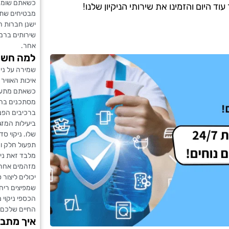
כשאתם שומרים
 היום והזמינו את שירותי הניקיון שלנו!
מבטיחים שתיה
ישנן חברות ה
שירותים ברמ
אחר.
למה חשוב
שמירה על ניק
איכות האוויר
כשאתם מתעל
מסתכנים בהצ
ברכיבים הפנ
ביעילות המזג
שלו. ניקוי ס
תפעול חלק וח
מלבד זאת ניק
מזהמים אחרים
יכולים ליצור
שמפיצים ריחו
הכספי ניקוי מ
החיים שלכם ו
איך מתבצ