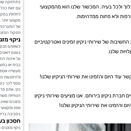
בתחזוקה שו
לוך ולכל בעיה. המכשור שלנו הוא מהמקצועי
עם זאת ככל 
לחלופין במקו
רפות ולא פחות ממדהימות.
מקצועי יותר
של המערכות ו
תפקוד המזגן 
ניקוי מז
ת החשיבות של שירותי ניקיון זמינים ואטרקטיביים
כשאתם מנקים
ויות שלנו.
בעצם דואגים 
על איכות החי
בבית או במשר
מעשייה אסתטי
עוד היום והזמינו את שירותי הניקיון שלנו!
ולהימנעות מח
נוסף לכך כשה
נקי, אתם מרג
רת ניקיון בירוחם. אנו מציעים שירותי ניקיון
הנוחיות משת
מזגנים שאינה
ם והזמינו את שירותי הניקיון שלנו!
אמין ומקצועי
בסביבה בריאה
חסכון בעל
ניקוי מזגנים 