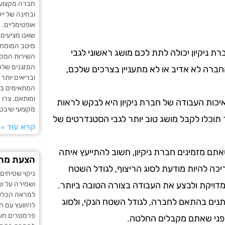
חברה מקצועית
ובחינה של יי
אופטימליים. 
שאנו מציעים 
מיטב המומחים
ת ניקיון יכולה לתת לכם מושג ראשוני לגבי
השירות המקצו
המזגנים שלכם
ברה לא אדיב או לא מתעניין בצרכים שלכם,
ובריאים יותר
המתאימים בי
ומותאם. צרו 
כות העבודה של חברת ניקיון היא לבקש לראות
מקצועי שיבטי
 תוכלו לקבל מושג טוב יותר לגבי הסטנדרטים של
קרא עוד »
תם מזמינים חברת ניקיון, חשוב להתייעץ איתה
הצעת מחיר
ריכה להיות מודעת לסוג הריצוף, לגודל השטח
ניקוי שטיחים
ושמירה על ש
מדויקת ולבצע את העבודה בצורה הטובה ביותר.
למראה הכללי
שתנים בהתאם לחברה, לגודל השטח הנקי, ולסוג
להיוועץ עם חב
פרמטרים חשוב
 לפני שאתם מקבלים החלטה.