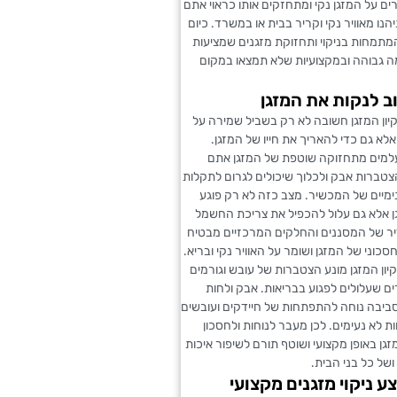
 על המזגן נקי ומתחזקים אותו כראוי אתם
נו מאוויר נקי וקריר בבית או במשרד. כיום
מתמחות בניקוי ותחזוקת מזגנים שמציעות
ה גבוהה ובמקצועיות שלא תמצאו במקום
 לנקות את המזגן
יון המזגן חשובה לא רק בשביל שמירה על
 אלא גם כדי להאריך את חייו של המזגן.
מים מתחזוקה שוטפת של המזגן אתם
טברות אבק ולכלוך שיכולים לגרום לתקלות
ימיים של המכשיר. מצב כזה לא רק פוגע
ן אלא גם עלול להכפיל את צריכת החשמל
דיר של המסננים והחלקים המרכזיים מבטיח
סכוני של המזגן ושומר על האוויר נקי ובריא.
יון המזגן מונע הצטברות של עובש וגורמים
 שעלולים לפגוע בבריאות. אבק ולחות
 סביבה נוחה להתפתחות של חיידקים ועובשים
ת לא נעימים. לכן מעבר לנוחות ולחסכון
זגן באופן מקצועי ושוטף תורם לשיפור איכות
של כל בני הבית.
ע ניקוי מזגנים מקצועי