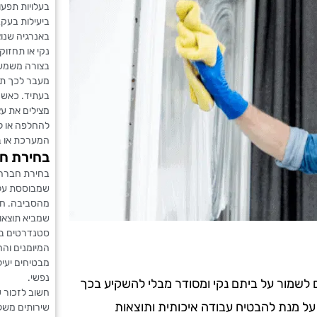
בעלויות תפע
ביעילות בעקב
באנרגיה שנוצ
נקי או תחזוק
בצורה משמעו
מעבר לכך תח
בעתיד. כאשר 
מצילים את עצ
להחלפה או ל
המערכת או ב
בחירת חב
בחירת חברה 
שמבוססת על 
מהסביבה. חב
שמביא תוצאו
סטנדרטים בינ
המיומנים והח
מבטיחים יעיל
נפשי.
ים לשמור על ביתם נקי ומסודר מבלי להשקיע בכך
חשוב לזכור 
 על מנת להבטיח עבודה איכותית ותוצאות
שירותים משלי