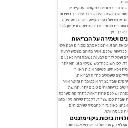
טפת.
שמדובר במזגנים במקומות עסקיים או
מות שנמצאים בשימוש כבד יש צורך בשירות
. התמחות של בעלי מקצוע בהבנה מעמיקה
עובדים מוסמכים מציעה שקט וביטחון לגבי
לאורך זמן.
גנים ושמירה על הבריאות
 את המזגן אתם לא סתם מסירים אבק אלא
לבריאות שלכם. אוויר מזוהם משפיע לרעה
ים ועלול לגרום לבעיות נשימה וריח לא נעים
ד. לכן חשוב להדגיש שניקוי מזגן הוא יותר
ת אלא חיוני לשיפור איכות האוויר
יידקים שעלולים להזיק לבריאות.
מזגן עובד בצורה אופטימלית ומייצר אוויר
ישים בריאות וחיים טובים יותר. תחושת
פרת ויש לכם פחות דאגות לתחזוקת מערכת
 עובדת כמו שצריך. לקבלת שירות ניקוי מזגן
 אנחנו כאן לעזור ולהבטיח שאתם חיים
 ונעימה יותר.
ויות בזכות ניקוי מזגנים
הוא לא רק עניין של בריאות אלא גם חוסך