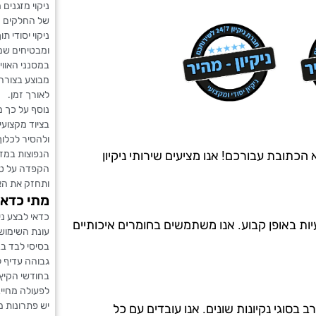
ניקוי מזגנים
של החלקים הח
ניקוי יסודי 
ומבטיחים שמי
במסנני האוויר
מבוצע בצורה
לאורך זמן.
נוסף על כך 
בציוד מקצוע
ולהסיר לכלוך
הנפוצות במזג
? חברת ניקיון מהיר היא הכתובת עבורכם! אנו מציעים שירותי ניקיון
הקפדה על טיפ
ותחזק את הא
מתי כדאי 
כדאי לבצע ני
יות באופן קבוע. אנו משתמשים בחומרים איכותיים
עונת השימוש
בסיסי לבד ב
גבוהה עדיף 
בחודשי הקיץ 
לפעולה מחיי
יש פתרונות מ
ה מ-20 שנים, ויש לנו ניסיון רב בסוגי נקיונות שונים. אנו עובדים עם כל