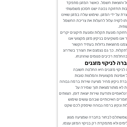
ול והוצאות חשמל. כאשר המזגן מתפקד
ות תחזוקה נכונה ישנו חסכון משמעותי
רת על ידי המזגן. שימוש עולה במזגן שאינו
תו לקויה עלול להעלות את צריכת החשמל
תית.
זוקה מונעת תקלות ומונעת תיקונים יקרים
אנו משקיעים בניקיון מזגן מקצועי אנו
מנו מהוצאות גדולות בעתיד הקשור
תקלות. כך גם נצמצם את הצורך בשדרוג
החלפת רכיבים פגומים שהוזנחו.
רה לניקוי מזגנים
לניקוי מזגנים היא החלטה חשובה
אמינות מקצועיות והמלצות טובות
רת ניקיון מהיר מציעה שירות ברמה גבוהה
ת לא מותורמצאות תוך שמירה על
לאומיים ותודעת שירות יוצאת דופן. הצוותים
ומרים האיכותיים שבהם עושים שימוש
ות ונקיון ברמה גבוהה שיספק לכם שקט
שמשתלם לבחור בחברה שמציעה מגוון
מים ולא מתמקדת רק בניקוי המזגן עצמו.