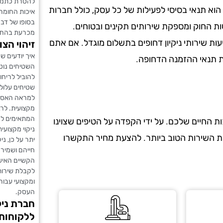
להסרת כתמים,
הוא תנאי בסיסי לפעילות של כל עסק, כולל חברות
איכות החומר
בסופו של דבר
ות החוק ומספקת שירותים תקינים ובטוחים.
מכרעת בהחל
עות שירותי ניקיון דחופים בתשלום מוגדל. אם אתם
זיהוי הצו
איך יודעים ש
את תנאי ההזמנה הדחופה.
השטיחים נוטי
להוביל לריחו
שטיחים עלול
למראה האסתט
מקצועית. לרב
המתאימים לני
 החיים שלכם. על ידי הקפדה על הטיפים שצוינו
ניקוי מקצועי
את השירות הטוב ביותר. להצעת מחיר התקשרו
יתר על כן, נ
חייהם ושמירה
הקשיים האישי
לקבלת שירות 
ומקצועי עבו
העסק.
חברת ניק
ללקוחות