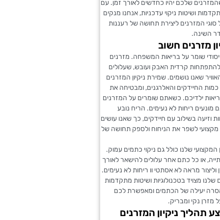
מזרנים שלכם יהיו כחדשים לאורך זמן. עם
תקדמות ושיטות ניקוי עדכניות, אנחנו מנקים
סוגי המזרנים ליצירת תחושה של רעננות
ר השינה.
ון מזרנים חשוב
 יסודי שומר על בריאות המשפחה. מזרנים
להתפתחות קרדית האבק ועובש, שעלולים
וויר שאנו נושמים. שמירת ניקיון המזרנים
מות החיידקים והאלרגנים, ומבטיחה את
ריאות ילדיכם. כשאתם שומרים על המזרנים
ם מונעים ריחות לא נעימים. הריח נובע
 וזיעה בשילוב עם חיידקים, כך שאנו עושים
י מקצועי לשפר את הניחוח ולספק תחושה של
 המקצועי שלנו כולל גם ניקוי כתמים עמוק.
תייה, או כל כתם אחר עלולים להישאר לאורך
 וליצור מראה לא אסתטי וו ריחות לא נעימים.
 שלנו מצויד בטכנולוגיות ושיטות מתקדמות
רה יעילה של הכתמים ומאפשרת לכם
ל מזרן נקי ומבריק.
ע תהליך ניקיון המזרנים