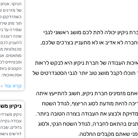
הניקוי. אנחנו
של מזרנים ש
כשתזדקקו לשי
תוך מתן שירו
שמירה על ניק
ת ניקיון יכולה לתת לכם מושג ראשוני לגבי
שינה רעננה ו
ברה לא אדיב או לא מתעניין בצרכים שלכם,
להעניק לכם 
טכנולוגיות מ
מותאמים. אנו
ומבטיחים לכם
כות העבודה של חברת ניקיון היא לבקש לראות
הקטנים ביותר
 תוכלו לקבל מושג טוב יותר לגבי הסטנדרטים של
אמין ואיכותי.
קרא עוד »
תם מזמינים חברת ניקיון, חשוב להתייעץ איתה
ריכה להיות מודעת לסוג הריצוף, לגודל השטח
ניקיון מש
מדויקת ולבצע את העבודה בצורה הטובה ביותר.
ניקיון משרדי
עבודה נקייה 
שתנים בהתאם לחברה, לגודל השטח הנקי, ולסוג
גדולים, שבהם
 לפני שאתם מקבלים החלטה.
דורשים גישות 