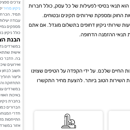
צרכים ספציפי
הוא תנאי בסיסי לפעילות של כל עסק, כולל חברות
ניקיון מהיר
יכ
תמיד. הכרחי 
ות החוק ומספקת שירותים תקינים ובטוחים.
עבודה יעילות 
עות שירותי ניקיון דחופים בתשלום מוגדל. אם אתם
מספקים גמישו
כולל ניקיון ב
את תנאי ההזמנה הדחופה.
הבנת הצר
במשרדים גדול
אישית שתתאי
בה. הדבר כו
ואירועים שי
 החיים שלכם. על ידי הקפדה על הטיפים שצוינו
חשוב לבחון א
וליצור תהלי
את השירות הטוב ביותר. להצעת מחיר התקשרו
התחזוקה והנ
במשרדים ענקי
באיכות האוויר
בחברת ניקיו
הברורים כמו 
חדרי המנוחה,
התייחסות מד
אזור במשרד נ