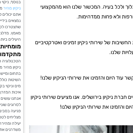
בנוסף, ניקוי 
לוך ולכל בעיה. המכשור שלנו הוא מהמקצועי
ניקיון מהיר
מט
אתם יכולים 
רפות ולא פחות ממדהימות.
נמצאים בידי
שתצטרכו לטר
מאמץ. מדלגים
היעילים ביות
ת החשיבות של שירותי ניקיון זמינים ואטרקטיביים
מומחיות 
ויות שלנו.
מתקדמו
הטכנולוגיה ה
ניקיון מהיר 
בתחום ומיישמ
עוד היום והזמינו את שירותי הניקיון שלנו!
השיטות כולל
מים וניקוי ב
איכות המזרן.
רת ניקיון בירושלים. אנו מציעים שירותי ניקיון
אנחנו עושים 
לסרוגים שוני
ם והזמינו את שירותי הניקיון שלנו!
פגיעה בסביבה
מצליחים לטפל
יעילה ומהירה
משדרגים את ח