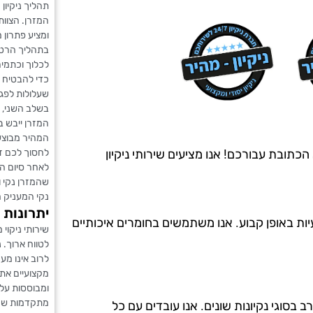
תהליך ניקיון
המזרן. הצוות
ומציע פתרון 
בתהליך הרטבה
לכלוך וכתמי
כדי להבטיח ש
שעלולות לפגו
בשלב השני, 
המזרן ייבש בצ
המהיר מבוצע
לחסוך לכם ז
כתובת עבורכם! אנו מציעים שירותי ניקיון
לאחר סיום הנ
שהמזרן נקי 
נקי המעניק ח
יתרונות נ
יות באופן קבוע. אנו משתמשים בחומרים איכותיים
שירותי ניקוי 
לטווח ארוך. נ
לרוב אינו מעמ
מקצועיים את
ומבוססות על 
מתקדמות שמסי
ה מ-20 שנים, ויש לנו ניסיון רב בסוגי נקיונות שונים. אנו עובדים עם כל