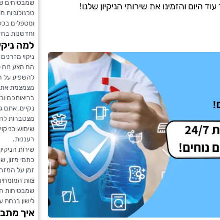
שמבטיחים שה
 היום והזמינו את שירותי הניקיון שלנו!
טכנולוגיות מ
ומטפלים בכל 
וחדשנות בחד
למה ניקי
ניקוי מזרנים
הם מצע נוח 
להשפיע על הא
מצמצמת את כ
בריאותכם וב
נקיים, אתם ג
מצטברות לחות
שימוש בניקו
רעננות.
שירות הניקיון
כתמי מזון, ש
זמן על המזרן
צוות המומחים
שמבטיחות הס
לישון בנחת ע
איך מתבצ