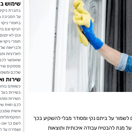
שימוש בחו
בחברת ניקיון
על הסביבה במ
בחומרי ניקוי
הניקוי וגם ב
ונקי לא יפגום
חומרי ניקוי 
ולבריאות שלכ
לאלרגיות ותגו
שיאפשר לכם 
מספקים שירו
שלכם ומשפח
שירות וא
כשאתם בוחרי
בשירות בעל א
השירות ומתח
לכם חווית ש
אישית שמבטי
המקסימליות.
ים לשמור על ביתם נקי ומסודר מבלי להשקיע בכך
לשם כך אנו 
 על מנת להבטיח עבודה איכותית ותוצאות
ושמירה על ה