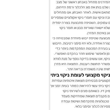
 המזרנים מתחיל באבחון ראשוני של מצב
 שלנו בוחן את סוג הלכלוך ורמת הזיהום,
מותאם אישית. לאחר האבחון, אנו מתחילים
 וניקוי עם חומרי ניקוי אקולוגיים שמסירים
ם עמוקים. השטיפה מתבצעת בצורה יסודית
לא יישארו שאריות סבון או חומר ניקוי
ע באיכות המזרן.
מבוצעת שטיפת ייבוש מיוחדת שמבטיחה כי
ורה אחידה, ולא יהיו סימני רטיבות. הייבוש
 בעזרת המכונות המתקדמות ביותר כדי
מן ולאפשר שימוש חוזר בהקדם האפשרי.
יקוי, אנו עושים בדיקה נוסף על מנת לוודא
ומשדר תחושת רעננות. התוצאה היא מזרן
ווית שינה משופרת ובריאה יותר.
יקוי מקצועי לעומת ניקוי ביתי
מקצועיים מבטיחים תוצאות איכותיות ועמידות
יקוי ביתי עשוי להיראות כפותר בעיות זמני אך
יק דיו. כשאתם פונים לשירותי ניקוי
ם מקבלים תוצאות שמחזיקות מעמד
טכנולוגיות מתקדמות ושיטות עבודה
רות לכלוך וסימני בלאי.