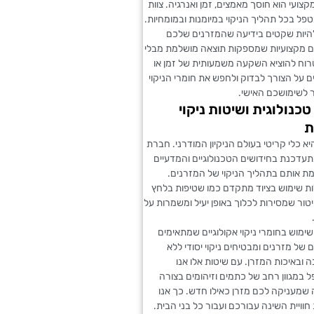
מקצועי הוא חוסך מאמצים, זמן ואנרגיה. צוות
פל בכל תהליך הניקוי במיומנות ובמומחיות.
להיות שקטים בידיעה שהמזרנים שלכם
ים מקצועיות שמספקות תוצאה מושלמת מבלי
וח להוציא השקעה משמעותית של זמן או
 על הצורך לבדוק ולחפש את חומרי הניקוי
ר לשימושכם האישי.
טכנולוגית ושיטות ניקוי
ת
יא כלי קריטי בעולם הניקיון המודרני. חברת
מתעדכנת בחידושים הטכנולוגיים והמדעיים
ת אותם בתהליך הניקוי של המזרנים.
ות שימוש בציוד מתקדם כמו שטיפות בלחץ
קיטור שמסירות לכלוך באופן יעיל ומשמרות על
שימוש בחומרי ניקוי אקולוגיים שמתאימים
ם של מזרנים ומבטיחים ניקוי יסודי ללא
 ובאיכות המזרן. עם שיטות אלו אנו
 במגוון רחב של כתמים וזיהומים בצורה
 שמעניקה לכם מזרן כאילו חדש. כך אנו
וויית השינה עבורכם ועבור כל בני הבית.