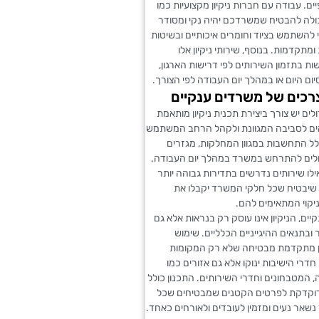
ים. עבודה עם חברות ניקיון מקצועיות כמו
ולה להבטיח שמשרדכם יהיה נקי ומסודר
להשתמש בציוד וחומרים איכותיים ובשיטות
ומתקדמות. בנוסף, שירותי ניקיון אלו
ת בתזמון השירותים לפי דרישות הארגון,
סיום היום או במהלך יום העבודה לפי הצורך.
כים של משרדים ענקיים
ים יש צורך ביצירת תכנית ניקיון מותאמת
ם לסביבה המגוונת ולקהל הרחב המשתמש
לל התחשבות במגוון המחלקות, מגזרים
כולים להתרחש במשרד במהלך יום העבודה.
ילו שירותים נדרשים בתדירות גבוהה יותר
ך שיבטיח שכל חלקי המשרד יקבלו את
יקוי המתאימים להם.
ים, הניקיון אינו עוסק רק בנראות אלא גם
 ובתנאים ההיגייניים הכלליים. שימוש
ן מתקדמת מבטיחה שלא רק המקומות
חדרי הישיבות ינוקו אלא גם אזורים כמו
 המטבחונים וחדרי השירותים. התכנון כולל
וקדקת לפרטים הקטנים שמבטיחים שכל
שאר נעים ומזמין לעובדים ולאורחים כאחד.