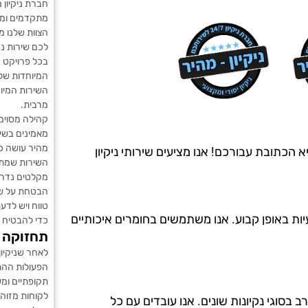
חברת ניקיון 
מתקדמים ומק
הצוות שלנו 
לכם שירות נק
בכל פרויקט ב
המיוחדות של 
השירות המיוח
מרבית.
קהילה מסוימת
מאמינים בשית
מהיר עושה כ
הכתובת עבורכם! אנו מציעים שירותי ניקיון
השירות שמתאי
מקלטים נדרש
הבטחת על שמ
טווח ויש לדע
יות באופן קבוע. אנו משתמשים בחומרים איכותיים
כדי להבטיח 
תחזוקה 
לאחר שניקיון
הפעולות ההתר
תקופתיים ומ
לקוחות מזוה
ה מ-20 שנים, ויש לנו ניסיון רב בסוגי נקיונות שונים. אנו עובדים עם כל