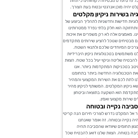
ל פרט ופרט מבטיחה לקוחותינו כי תחת
לט יהיה מוכן אנרגטי ובטוח בעת הצורך.
יה בשירות ניקיון מקלטים
גיות חדישות וחדשניות לתהליך הביצוע של
ן ותחזוקה הוא חלק בלתי נפרד ממטרותינו
נו. מאמצים אלה לא רק משפרים את איכות
גם מבטיחים שנוכל להציע שירותים מתקדמים
רכים המיוחדים שלכם ולתנאי השטח.
ו משתמשים בטכנולוגיות ניקיון היברידיות
להבטיח שליטה וניקוי יעיל בכל שטח. הצוות
יטב בטכניקות המתקדמות ביותר. אנו
את הטכנולוגיה החדשה ביותר בתחומנו
 לתת לכם את השירות המקצועי והמהיר
שא ניקיון המקלטים. המשותף לניקיון מהיר
 מתקדמת הוא השקעה בתוצאה וביטחון
שירות מקצועי ואמין.
יבה נקייה ובטוחה
אל המקלט נדרש לצורכי חירום הנה קריטי
ה נקייה ובטוחה. זה אומר שאנחנו
וון תחומים שיוודאו שהסביבה תהיה
בה בטוחה. הצוות שלנו דואג להבטיח שכל