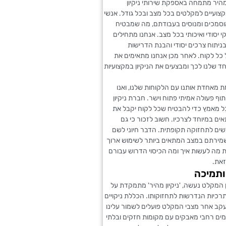
מהיר מתמחה באספקת שירותי ניקיון
צועיים למקלטים בכל מצב ובכל גודל. אנשי
מוסמכים ומנוסים בעבודתם, מה שמבטיח
י יסודי ואיכותי בכל מצב. אנחנו מתחילים
ניתוח צרכים יסודי והבנת הדרישות
כל לקוח. לאחר מכן אנחנו מתאימים את
ד שלנו לכך ומבצעים את הניקיון במקצועיות
 מאחדת אותנו עם הלקוחות שלנו, ואנו
וף פעולה אמיתי פתוח וישר. חברת ניקיון
ל מאמץ כדי להבטיח שכל לקוח יקבל את
ם במיוחד לצרכיו. חשוב לזכור כי גם
ים לתחזוקה תקופתית. הדבר חיוני לשם
ירתם במצב המתאים ביותר לשימוש ארוך
ת מה לעשות איך ומה הכיסוי הדרוש עבורם
זאת.
ותמיכה
 המקלט נעשה, 'ניקיון מהיר' מתמקדת על
כיות הנדרשות לתחזוקותו. הכללת ניקויים
עקב אחר מצבי המקלט פועלים לשמור עלינו
מים רחבי מאבקים עם מקומות חזקים ובלתי