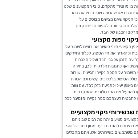
ת מיומן וציוד מתקדם, טובי המקצוענים שלנו
הביתה וידאגו שהספה שלכם תיראה כמו
 הניקוי שאנו מציעים מבוססים על
שלהם ובטיחותם לספות הביתיות, תוך
רקם והצבע של הבד.
יקוי ספות מקצועי
ופן מקצועי חיוני כאשר אנו רוצים לשמור על
בית ולהאריך את חיי הספה. לכלוך וחיידקים
 עם הזמן על גבי הבד ועלולים לגרום
ימים ואף לתגובות אלרגיות. לכן, בחירה
י תשמור על הספה נקייה והגיינית. שירות
י כולל הטיפול בלכלוכים קשים וגם הסרת
 באופן יעיל ולמניעת נזק לבד. עם צוות
ו להפעיל את הטכנולוגיות המתקדמות
ו להבטיח לעצמכם ספה נקייה ומזמינה לכל
 שבשירותי ניקוי מקצועיים
מקצועיים מציעים יתרונות רבים שביניהם
את היכולת להתמודד עם מגוון רחב של סוגי
ם משתמשים בשירותים אלו, אתם מקבלים