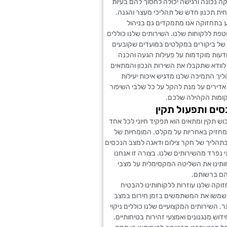
קה נכונה ורגישה יכולה לחסוך להם בעיות
חית תכנון חדש של תהליכי מעצר והגנה.
ע בתחזוקה אנו מתמקדים גם בניהול
פת ללקוחות שלנו. השירותים שלנו כוללים
של ביקורים במקלטים במועדים שקובעים
דעות מוקדמות על פעילות הגעה והכנה
לוודא שתקבלו את השירות הנכון והמתאים
ליך התמיכה שלנו מדגיש איכות יעילות
אדירים על מנת להקל על כל שלבי השיפור
ומות הקהילה שלכם.
סים ותפעול תקין
ש תקין ומתאים הוא תפקיד חיוני לכל אחד
מחזיק באחריות על מקלט. המומחיות של
' בתהליך של חקר צילום ודאגה למצב הנכסים
נפרד מהשירותים שלנו. בצורה זו אנחנו
ותינו את השליטה המקסימלית על מצבי
ם ברשותם.
זוקה שלנו עוזרות ללקוחותינו להבטיח
משו את המשתמשים בזמן חירום במצב
. השירותים המקצועיים שלנו כוללים ניקוי
ידוש מנגנונים ואמצעי זהירות בטיחותיים.