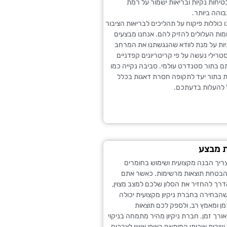
יחות נקיות ובריאות ישמור על רמת
והה ביותר.
 כוללות פיקוח על תהליכים לבריאות הציבור
מות העלולים להזיק להם. אנחנו מבצעים
יות על מנת לוודא שהנגשתנו את המרחב
טרילי נעשה על פי קריטריונים קפדניים
ם בתור סטנדרט עולמי. סביבה נקייה כמו
 בתור יעד לתקופה חסרת דאגות בכלל
 להעלות בדעתכם.
ת מבצע
צריך הבנה מקצועית ושימוש בחומרים
בטחת תוצאות מרשימות. כאשר אתם
רך להחזיר את הסלון שלכם למצב מצוין,
הבחירה בחברת ניקיון מקצועית יכולה
ן ומאמץ רב, ולספק לכם תוצאות
ך זמן. חברת ניקיון מהיר מתמחה בניקוי
שירות איכותי המותאם באופן אישי לצרכים