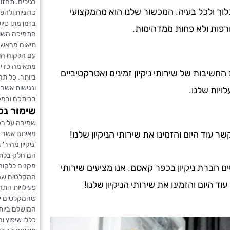
רגילים. תחזו
לוך ולכל בעיה. המכשור שלנו הוא מהמקצועי
כרוניות ולהפ
בזמן מתן סיו
רפות ולא פחות ממדהימות.
התמיכה השוט
תיאום מראש 
עם הלקוח הו
מתאימה כדי 
ת החשיבות של שירותי ניקיון זמינים ואטרקטיביים
ביותר. כל תה
ונגישות אשר 
ויות שלנו.
בביתכם ובמק
שימור נכ
שמירה על רכו
עוד היום והזמינו את שירותי הניקיון שלנו!
מאיתנו אשר 
'ניקיון מהיר
הם חלק בלתי 
מקנים ללקוח
חברת ניקיון בכפר קאסם. אנו מציעים שירותי
המקלטים שה
וד היום והזמינו את שירותי הניקיון שלנו!
פעילויות התח
שהמקלטים יש
המושלם ביותר
כללי שיפוץ וח