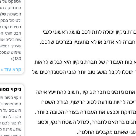
אספקט של בט
התחזוקה הגב
הפעולות שלנו
ולטיפול במקו
בחינות קפדנ
ת ניקיון יכולה לתת לכם מושג ראשוני לגבי
הבטיחותי והס
שמובילים אות
ברה לא אדיב או לא מתעניין בצרכים שלכם,
שצריך נמצאת
שימוש שנוכל
130)>
כות העבודה של חברת ניקיון היא לבקש לראות
קרא עוד »
 תוכלו לקבל מושג טוב יותר לגבי הסטנדרטים של
ניקוי ספו
תם מזמינים חברת ניקיון, חשוב להתייעץ איתה
ניקוי ספות מ
ריכה להיות מודעת לסוג הריצוף, לגודל השטח
המתאימים לה
חושבים על הד
מדויקת ולבצע את העבודה בצורה הטובה ביותר.
חשוב לזכור ש
שתנים בהתאם לחברה, לגודל השטח הנקי, ולסוג
לחסוך לכם זמ
שתשמרנה לאור
 לפני שאתם מקבלים החלטה.
ספות ומציעה 