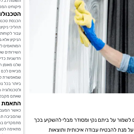
תשומת לב לכ
פיקוחינו המק
הטכנולוג
הכנסת טכנולו
תהליכי ניקיו
עבור לקוחותי
הניקיון אלא 
המותאמים לצ
השירותים שלנ
חדשניות כדי 
שלנו מאומן ה
מביאים לכם 
שמאפשרת לנו
ביותר בכל נו
ולטכנולוגיה
שאתם מקבלים 
התאמת סב
כאשר המעבר 
שהסביבה תהי
ים לשמור על ביתם נקי ומסודר מבלי להשקיע בכך
מתמקדים במג
מתאימה לסבי
 על מנת להבטיח עבודה איכותית ותוצאות