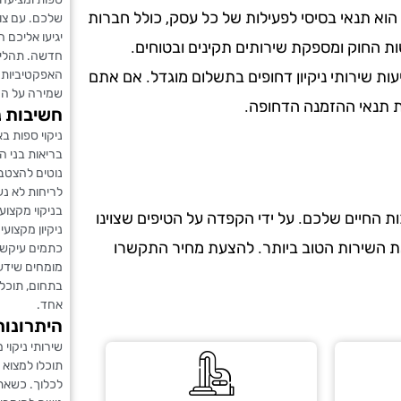
הוא תנאי בסיסי לפעילות של כל עסק, כולל חברות
שלכם. עם צוו
יגיעו אליכם 
ות החוק ומספקת שירותים תקינים ובטוחים.
חדשה. תהליכי
האפקטיביות 
עות שירותי ניקיון דחופים בתשלום מוגדל. אם אתם
שמירה על המ
את תנאי ההזמנה הדחופה.
חשיבות נ
ניקוי ספות בא
בריאות בני ה
נוטים להצטבר
לריחות לא נע
בניקוי מקצוע
 החיים שלכם. על ידי הקפדה על הטיפים שצוינו
ניקיון מקצוע
את השירות הטוב ביותר. להצעת מחיר התקשרו
כתמים עיקשים
מומחים שידע
בתחום, תוכל
אחד.
היתרונות
שירותי ניקוי 
תוכלו למצוא 
לכלוך. כשאת