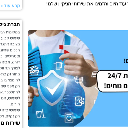
 היום והזמינו את שירותי הניקיון שלנו!
קרא עוד »
חברת ניקי
במקומות רבי
שימוש קבוע א
מציבה אתגר 
חללים שחיוני
וסטריליים. 
דורש, תבינו מ
לצורך תחזוק
מתוחזק כראוי
להימצא בו בב
רק מפני שמקל
להתלכלך, אל
לשימוש, הם צ
חירום.
שימושי כזה ש
רק נקיים, אל
שירות מק