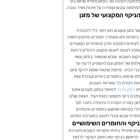
זוקה תקינה של המזגן ולוודא שהוא נקי
פתחות עובש ושמירה על איכות אוויר טובה.
ניקוי המקצועי של מזגן
של מזגן מעובש הוא חיוני כדי להבטיח
ביעילות ולא משחרר חומרים מזיקים לאוויר.
כול לעיתים לפספס חלק מהאזורים המועדים
ומלץ לפנות לאנשי מקצוע היכולים לזהות
קום העובש. עובש שנשאר במזגן עשוי
ילותו של המזגן וגם להשפיע לרעה על
י הבית. קיימות שיטות שונות לניקוי מזגן
ת שימוש בחומרים כימיים ועבודת צוות
ת הסרת כל שאריות העובש.
ים
ניקיון מהיר
לטיפול במזגן מעובש אתם
כם ניקוי מקצועי בטוח ויעיל. הצוות שלנו
מזגן בצורה המהירה והיעילה ביותר תוך
י בטיחות ושימוש בחומרים איכותיים
סרת עובש מבלי לפגוע במערכת המיזוג.
יקוי והחומרים השימושיים
עובש מתחיל בזיהוי מקורות העובש והערכת
ראשון בניקוי הוא ניתוק המקור ללחות