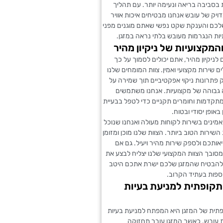
 בסביבה בריאה ונעימה יותר. עם תהליך
דויק של עובש אנחנו מבטיחים איכות אוויר
לכם והענקת שקט נפשי שאתם מוגנים מפני
יות הנגרמות מעובש בלתי נראה במזגן.
המקצועיות של ניקיון מהיר
לניקיון מהיר, אתם יכולים לסמוך על כך
שירות מקצועי ואמין. צוות המומחים שלנו
 פתרונות ניקוי אפקטיביים תוך שמירה על
 גבוהה של מקצועיות. אנחנו משתמשים
מתקדמות וחומרים תקניים כדי לטפל בבעיית
אופן יסודי ובטוח.
מאמינים בשירות לקוחות מעולה ואנחנו שנוכל
שירות הטוב ביותר. הצוות שלנו מוכן ומזומן
ותכם ולספק שירות מהיר ויעיל. גם אם
סובך הצוות המקצועי שלנו יצליח לבצע את
להבטיח שהמזגן שלכם ישרת אתכם היטב
וספות בעתיד הקרוב.
קופתית למניעת בעיות
תית של המזגן היא המפתח למניעת בעיות
 עובש. כאשר המזגן עובר תחזוקה