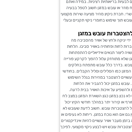
ם לבעיות בריאותיות רציניות. במידה ואתם
 מוזר או עובש במזגן חשוב לטפל בבעיה
י. חברת ניקיון מהיר מציעה שירות מקצועי
עובש תוך שימוש בחומרי ניקוי תקניים ובעלי
הצטברות עובש במזגן
 ידי יניקה ולחץ של אוויר מהסביבה מה
ות לחות ופחותיה באוויר סביבו. הלחות
יה ליצור תנאים אידיאליים להתפתחות
גן שלא מתוחזק עלול להפוך לקרקע פורייה
בש. בדרך כלל עובש מתפתח בחלקים
המזגן כמו הסלילים וסליל הקבלים. בחודשי
עשויים להצטבר במהירות בגלל השימוש
 עובש במזגן יכול להגביר את הלחות
ולהשפיע על איכות האוויר בבית לרעה.
 לא נכון במזגן כגון השארת המזגן במצב לח
ף או קירור יתר במהלך חודשי הקיץ יכול
יל להצטברות עובש. חשוב לדעת שעובש לא
ן גם אם הוא נוכח במזגן. ריחות לא נעימים או
בזמן מעבר אוויר עשויים להיות אינדיקטורים
טברות עובש ויש לבצע ניקוי מקצועי. לפיכך