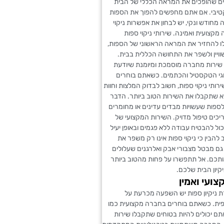
ים שהופכים את המראה הכללי של הבית
יבי. אם אתם מחפשים להפוך את הספות
חודש ונקי, יש לבחון את אפשרות ניקוי
מקצועית ואמינה. שירותי ניקוי ספות
לו להחזיר את המראה הראשוני של הספות,
ויין ולשפר את התחושה הכללית בבית.
 שירות מחברה מוסמכת ומיומנת שיודעת
גי הטקסטיל והכתמים. כשאתם בוחרים
תי ניקוי ספות, חשוב לבדוק המלצות וחוות
א שתקבלו את השירות הטוב ביותר. הדבר
לספות שעשויות מבדים עדינים או מחומרים
ריכים טיפול מדויק. השירות המקצועי של
יכול להבטיח עבודה ללא פגמים ובאופן יעיל
 להבין כי ניקוי ספות אינו רק משפר את
ם מבטל מצבורי אבק ואלרגנים שעלולים
ותכם. אל תתפשרו על פחות מהטוב ביותר
יון הבית שלכם.
צועי ואמין
 ניקיון ספות יש השפעה מכרעת על
ית. כשאתם בוחרים בחברה מקצועית כמו
 אתם יכולים להיות בטוחים שתקבלו שירות