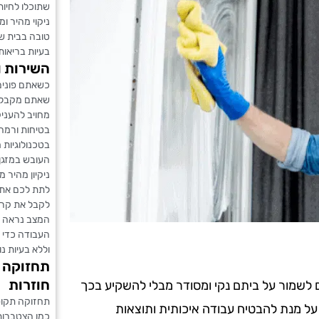
שתוכלו לחיות
ניקוי מהיר ומ
טובה בבית ש
בעיות בריאות
השירות ו
כשאתם פונים 
שאתם מקבלים 
מחויב להעניק
בטיחות ורמה
בטכנולוגיות 
העובש במזגן ב
ניקיון מהיר 
לתת לכם את ה
לקבל את קריא
המצב נראה מ
העבודה כדי 
וללא בעיות נ
תחזוקה ת
חוזרות
ים לשמור על ביתם נקי ומסודר מבלי להשקיע בכך
תחזוקה תקופ
 על מנת להבטיח עבודה איכותית ותוצאות
כמו הצטברות