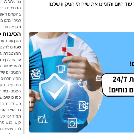
גם עלול לגרו
 היום והזמינו את שירותי הניקיון שלנו!
מבחינים בריח
בהקדם האפשר
לניקוי מזגן מ
תקן איכותי.
הסיבות ל
מזגן עובד על
שגורם להצטבר
המצטברת עשו
עובש ולכן מז
להתפתחות עו
הפנימיים של 
הקיץ הלחים 
התכוף במזגן.
הפנים-ביתית 
כמו כן שימוש
כשמדובר בחור
גם הוא להוב
תמיד גלוי לעי
קושי בנשימה 
לכך שישנה הצ