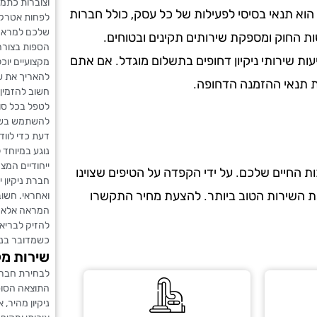
וצוברות כתמ
הוא תנאי בסיסי לפעילות של כל עסק, כולל חברות
לפחות אטרקט
שלכם למראה מ
ות החוק ומספקת שירותים תקינים ובטוחים.
הספות בצורה 
עות שירותי ניקיון דחופים בתשלום מוגדל. אם אתם
מקצועיים יוכ
להאריך את שו
את תנאי ההזמנה הדחופה.
חשוב להזמין
לטפל בכל סו
להשתמש בשירו
דעת כדי לווד
נוגע במיוחד 
ייחודיים המצ
 החיים שלכם. על ידי הקפדה על הטיפים שצוינו
חברת ניקיון 
את השירות הטוב ביותר. להצעת מחיר התקשרו
ואחראי. חשוב
המראה אלא ג
להזיק לבריא
כשמדובר בניק
שירות מק
לבחירת חברת
התוצאה הסופ
ניקיון מהיר,