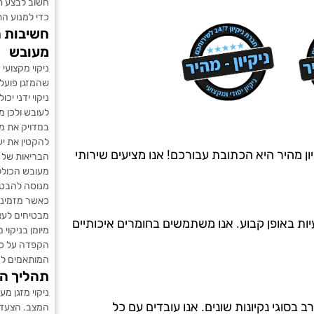
חשוב לבצע תח
כדי למנוע הת
חשיבות ה
מעובש
ניקוי מקצועי 
שהמזגן פועל 
ניקוי ידני י
לעובש ולכן מ
במדויק את מי
להקטין את יע
ן מהיר היא הכתובת עבורכם! אנו מציעים שירותי
הבריאות של בנ
מעובש הכוללו
מנוסה להבטח
כאשר מזמינ
מבטיחים לעצמ
יות באופן קבוע. אנו משתמשים בחומרים איכותיים
מיומן בניקוי 
הקפדה על כלל
המותאמים לה
תהליך הנ
ניקוי מזגן מ
ה מ-20 שנים, ויש לנו ניסיון רב בסוגי נקיונות שונים. אנו עובדים עם כל
המצב. הצעד ה