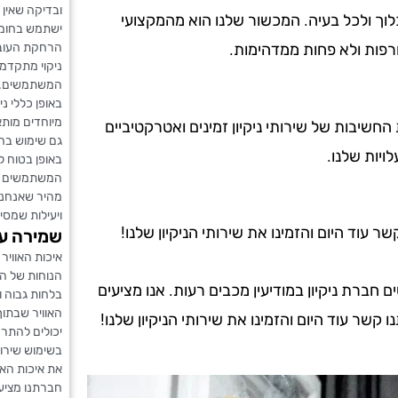
ובדיקה שאין 
לוך ולכל בעיה. המכשור שלנו הוא מהמקצועי
ישתמש בחומרי
הרחקת העובש
רפות ולא פחות ממדהימות.
ניקוי מתקדמי
המשתמשים.
באופן כללי ני
מיוחדים מותא
ת החשיבות של שירותי ניקיון זמינים ואטרקטיביים
גם שימוש בחו
ויות שלנו.
באופן בטוח ל
המשתמשים היא
מהיר שאנחנו
ויעילות שמסיי
עוד היום והזמינו את שירותי הניקיון שלנו!
שמירה על
איכות האוויר
הנוחות של ה
ברת ניקיון במודיעין מכבים רעות. אנו מציעים
בלחות גבוה ו
האוויר שבתוך
ו קשר עוד היום והזמינו את שירותי הניקיון שלנו!
יכולים להתרח
בשימוש שירות
את איכות האוו
חברתנו מציעה