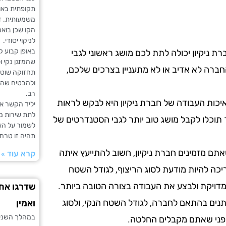
תקופתית באופ
משמעותית. זה
הקו שכן בואנ
לניקוי יסודי.
באופן קבוע ק
ת ניקיון יכולה לתת לכם מושג ראשוני לגבי
שהמזגן נקי ו
ברה לא אדיב או לא מתעניין בצרכים שלכם,
תחזוקה שוטפ
ולהבטיח שהמז
רב.
כות העבודה של חברת ניקיון היא לבקש לראות
יליד הקשר את
לתת שירות מה
 תוכלו לקבל מושג טוב יותר לגבי הסטנדרטים של
לשמור על האי
תהיה זו טרח
תם מזמינים חברת ניקיון, חשוב להתייעץ איתה
קרא עוד »
ריכה להיות מודעת לסוג הריצוף, לגודל השטח
מדויקת ולבצע את העבודה בצורה הטובה ביותר.
שדרגו את 
שתנים בהתאם לחברה, לגודל השטח הנקי, ולסוג
ואמין
במהלך השנים
 לפני שאתם מקבלים החלטה.