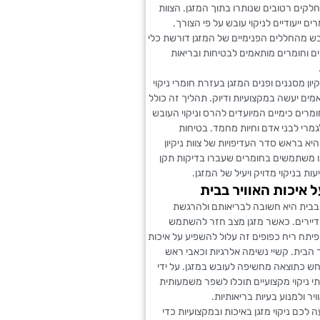
חלקים רטובים שנותרו בתוך המזגן. הצוות
ם ייעודיים לניקוי עובש על פי הצורך.
 מהחללים הפנימיים של המזגן דורשת כלי
ם וחומרים מותאמים לבטיחות ובריאות
קיון מסננים ופנים המזגן בעזרת חומרי ניקוי
מים יעשה במקצועיות ודיוק. תהליך זה כולל
מרים כימיים המיועדים להרס וניקוי העובש
גמרי לבני אדם וחיות מחמד. בטיחות
 בראש סדר העדיפויות של צוות ניקיון
 משתמשים בחומרים שעברו בדיקות תקן
עות בניקוי מדויק ויעיל של המזגן.
 איכות האוויר בבית
 בבית היא חשובה לבריאותם ולהרגשת
דיירים. כאשר מזגן מצב חזר להשתמש
פיתח ריח כפופים זה עלול להשפיע על איכות
 הבית. קשיי נשימה אלרגיות וכאבי ראש
ש כתוצאה מחשיפה לעובש במזגן. על ידי
י ניקוי מקצועיים תוכלו לשפר משמעותית
יר ולמנוע בעיות בריאותיות.
 לכם ניקוי מזגן באיכות ובמקצועיות כדי