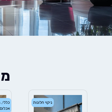
מא
ניקוי חלונות
כללי
,
נ
אכלוס