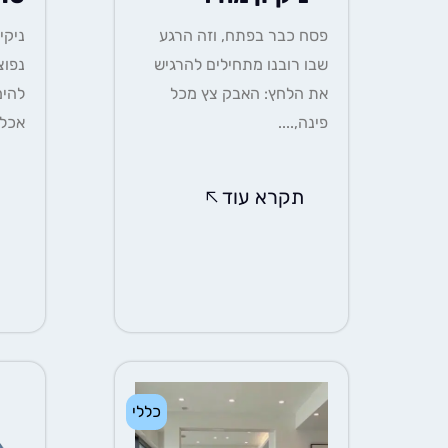
פסח כבר בפתח, וזה הרגע
שבו רובנו מתחילים להרגיש
נפוצ
את הלחץ: האבק צץ מכל
להימ
פינה,....
אכלו
תקרא עוד
ת
כללי