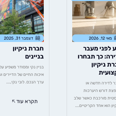
מאי 12, 2026
דצמבר 31, 2025
 לפני מעבר
חברת ניקיון
רה: כך תבחרו
בניינים
ת ניקיון
בניין נקי ומסודר משפיע על
צועית
איכות החיים של הדיירים וע
ערך הנכס. לובי נקי,....
 לדירה חדשה או
צת דורש היערכות
סטית מורכבת כאשר שלב
תקרא עוד
יון הוא אחד הקריטיים....