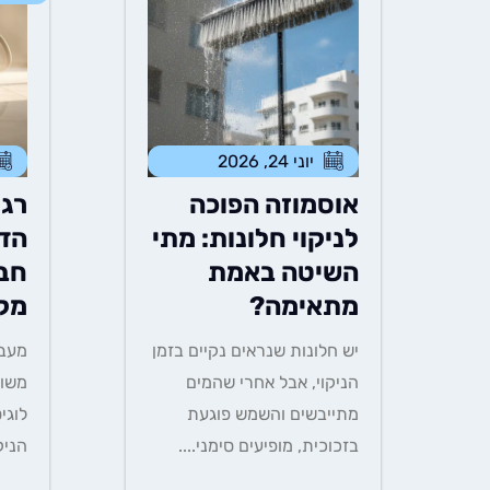
יוני 24, 2026
אוסמוזה הפוכה
רגע
לניקוי חלונות: מתי
הדי
השיטה באמת
חבר
מתאימה?
מק
יש חלונות שנראים נקיים בזמן
מעבר
הניקוי, אבל אחרי שהמים
משופ
מתייבשים והשמש פוגעת
לוגי
בזכוכית, מופיעים סימני....
הניק